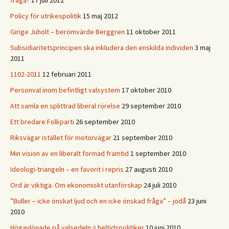
fråga?
17 juli 2012
Policy för utrikespolitik
15 maj 2012
Girige Juholt – berömvärde Berggren
11 oktober 2011
Subsidiaritetsprincipen ska inkludera den enskilda individen
3 maj
2011
1102-2011
12 februari 2011
Personval inom befintligt valsystem
17 oktober 2010
Att samla en splittrad liberal rörelse
29 september 2010
Ett bredare Folkparti
26 september 2010
Riksvägar istället för motorvägar
21 september 2010
Min vision av en liberalt formad framtid
1 september 2010
Ideologi-triangeln – en favorit i repris
27 augusti 2010
Ord är viktiga. Om ekonomiskt utanförskap
24 juli 2010
”Buller – icke önskat ljud och en icke önskad fråga” – jodå
23 juni
2010
Högavlönade på valsedeln = heltidspolitiker
10 juni 2010