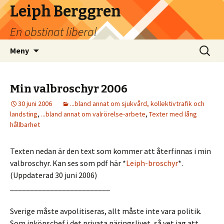
Leiph Berggren
En obstinat liberal
Hoppa
Sök
Meny
till
efter:
innehåll
Min valbroschyr 2006
30 juni 2006
...bland annat om sjukvård, kollektivtrafik och
landsting
,
...bland annat om valrörelse-arbete
,
Texter med lång
hållbarhet
Texten nedan är den text som kommer att återfinnas i min
valbroschyr. Kan ses som pdf här *
Leiph-broschyr
*.
(Uppdaterad 30 juni 2006)
_________________________
Sverige måste avpolitiseras, allt måste inte vara politik.
Som inköpschef i det privata näringslivet, så vet jag att