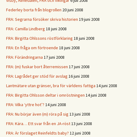
Visby, Almedalen, FRA och vikingar
6 juli 2008
Federley borta från blogrollen
20 juni 2008
FRA: Segrarna försöker skriva historien
19 juni 2008
FRA: Camilla Lindberg
18 juni 2008
FRA: Birgitta Ohlssons röstförklaring
18 juni 2008
FRA: En fråga om förtroende
18 juni 2008
FRA: Förändringarna
17 juni 2008
FRA: (m) fuskar bort återremissen
17 juni 2008
FRA: Lagrådet ger stöd för avslag
16 juni 2008
Lantmätare utan gränser, bra för världens fattiga
14 juni 2008
FRA: Birgitta Ohlsson deltar i omröstningen
14 juni 2008
FRA: Vilka ‘yttre hot’?
14 juni 2008
FRA: Nu börjar även (m) röra på sig
13 juni 2008
FRA: Kära… Ett svar från en JA-röst
13 juni 2008
FRA: Är förslaget Reinfeldts baby?
12 juni 2008