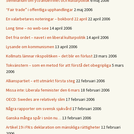
Seminarium om yttrandefrihet och kulturpolitik
6 maj 2006
“Fair trade” i offentliga upphandlingar
2 maj 2006
En valarbetares noteringar – bokbord 22 april
22 april 2006
Long time – no web-see
14 april 2006
Det fria ordet – navet i en liberal kulturpolitik
14 april 2006
Lysande om kommunismen
13 april 2006
Kollmats lämnar rikspolitiken – det blir en förlust
23 mars 2006
Tokvänstern – som en metod för att förstå det obegripliga
5 mars
2006
Allianspartiet – ett utmärkt första steg
22 februari 2006
Missa inte: Liberala feminister den 6 mars
18 februari 2006
OECD: Swedes are relatively slim
17 februari 2006
Några rapporter om svensk sjukvård
17 februari 2006
Ganska många spår i snön nu…
13 februari 2006
Artikel 19 i FN:s deklaration om mänskliga rättigheter
12 februari
2006