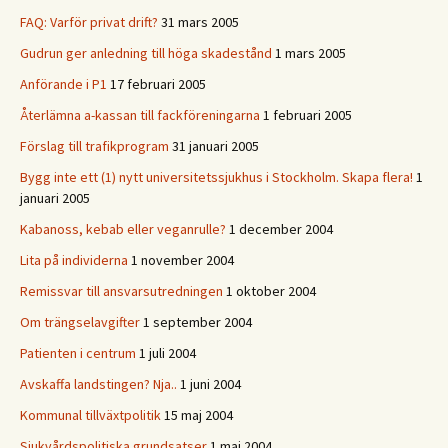
FAQ: Varför privat drift?
31 mars 2005
Gudrun ger anledning till höga skadestånd
1 mars 2005
Anförande i P1
17 februari 2005
Återlämna a-kassan till fackföreningarna
1 februari 2005
Förslag till trafikprogram
31 januari 2005
Bygg inte ett (1) nytt universitetssjukhus i Stockholm. Skapa flera!
1
januari 2005
Kabanoss, kebab eller veganrulle?
1 december 2004
Lita på individerna
1 november 2004
Remissvar till ansvarsutredningen
1 oktober 2004
Om trängselavgifter
1 september 2004
Patienten i centrum
1 juli 2004
Avskaffa landstingen? Nja..
1 juni 2004
Kommunal tillväxtpolitik
15 maj 2004
Sjukvårdspolitiska grundsatser
1 maj 2004