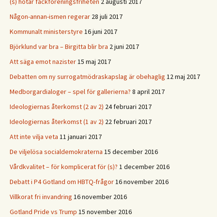
(s) hotar fackföreningsfriheten
2 augusti 2017
Någon-annan-ismen regerar
28 juli 2017
Kommunalt ministerstyre
16 juni 2017
Björklund var bra – Birgitta blir bra
2 juni 2017
Att säga emot nazister
15 maj 2017
Debatten om ny surrogatmödraskapslag är obehaglig
12 maj 2017
Medborgardialoger – spel för gallerierna?
8 april 2017
Ideologiernas återkomst (2 av 2)
24 februari 2017
Ideologiernas återkomst (1 av 2)
22 februari 2017
Att inte vilja veta
11 januari 2017
De viljelösa socialdemokraterna
15 december 2016
Vårdkvalitet – för komplicerat för (s)?
1 december 2016
Debatt i P4 Gotland om HBTQ-frågor
16 november 2016
Villkorat fri invandring
16 november 2016
Gotland Pride vs Trump
15 november 2016