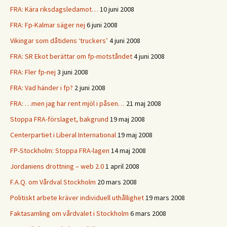
FRA: Kära riksdagsledamot…
10 juni 2008
FRA: Fp-Kalmar säger nej
6 juni 2008
Vikingar som dåtidens ‘truckers’
4 juni 2008
FRA: SR Ekot berättar om fp-motståndet
4 juni 2008
FRA: Fler fp-nej
3 juni 2008
FRA: Vad händer i fp?
2 juni 2008
FRA: …men jag har rent mjöl i påsen…
21 maj 2008
Stoppa FRA-förslaget, bakgrund
19 maj 2008
Centerpartiet i Liberal International
19 maj 2008
FP-Stockholm: Stoppa FRA-lagen
14 maj 2008
Jordaniens drottning – web 2.0
1 april 2008
F.A.Q. om Vårdval Stockholm
20 mars 2008
Politiskt arbete kräver individuell uthållighet
19 mars 2008
Faktasamling om vårdvalet i Stockholm
6 mars 2008