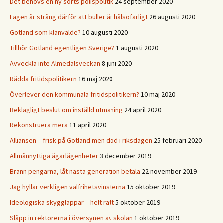
Det behövs en ny sorts polispolitik
24 september 2020
Lagen är sträng därför att buller är hälsofarligt
26 augusti 2020
Gotland som klanvälde?
10 augusti 2020
Tillhör Gotland egentligen Sverige?
1 augusti 2020
Avveckla inte Almedalsveckan
8 juni 2020
Rädda fritidspolitikern
16 maj 2020
Överlever den kommunala fritidspolitikern?
10 maj 2020
Beklagligt beslut om inställd utmaning
24 april 2020
Rekonstruera mera
11 april 2020
Alliansen – frisk på Gotland men död i riksdagen
25 februari 2020
Allmännyttiga ägarlägenheter
3 december 2019
Bränn pengarna, låt nästa generation betala
22 november 2019
Jag hyllar verkligen valfrihetsvinsterna
15 oktober 2019
Ideologiska skygglappar – helt rätt
5 oktober 2019
Släpp in rektorerna i översynen av skolan
1 oktober 2019