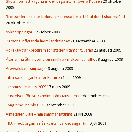
Skolan på rätt väg, nu är det dags att renovera Polisen
20 oktober
2009
Brottsoffer ska inte behöva processa för att få tilldömt skadestånd
20 oktober 2009
Avknoppningar
1 oktober 2009
Personalinflytande inom landstinget
21 september 2009
Kollektivtrafikprogram för staden utanför tullarna
23 augusti 2009
Återlämna åtminstone en smula av makten till folket
9 augusti 2009
Provvalskampanj pågår
9 augusti 2009
Infra-satsningar bra för kulturen
1 juni 2009
Länsmuseet mars 2009
17 mars 2009
I styrelsen för Stockholms Läns Museum
17 december 2008
Long time, no blog..
26 september 2008
Almedalen 6 juli – min sammanfattning
21 juli 2008
FRA: medborgarnas åsikt utan värde, säger (m)
9 juli 2008