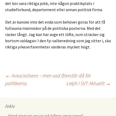
det bör vara riktiga jobb, inte någon praktikplats i
studieförbund, departement eller annan politisk firma.
Det är kanske inte det enda som behöver göras för att få
fullvuxna människor på de politiska posterna. Med det
räcker långt. Jag kan här avge ett löfte, som sträcker sig
bortom valdagan: I den fp-valberedning som jag sitter i, ska
riktiga yrkeserfarenheter värderas mycket högt.
←
Avsocialisera – men vad återstår då för
politikerna
Leiph i SVT Aktuellt
→
Inläggsnavigering
Arkiv
…bland annat om ansvar och "någon-annan-ismen"