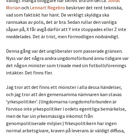
Väldigt många bloggare har skrivit bra om detta.
Jonas
Morian
och
Lennart Regebro
beskriver det rent tekniska,
vad som faktiskt har hänt. De verkligt skyldiga ska
rannsakas av polis, det är bra. Sedan rullar den vanliga
såpan på, X får avgå därför att Y inte stoppades eller Z inte
meddelades. Det är trist, men förmodligen nödvändigt.
Denna gång var det ungliberaler som passerade gränsen.
Nyss var det några andra ungdomsförbund ännu tidigare var
det någon minister som trixade med sin fotbollsförenings
intäkter. Det finns fler.
Jag tror att det finns ett mönster i alla dessa händelser,
och jag tror att den gemensamma nämnaren kan stavas
‘yrkespolitiker’. (Ungdomarna i ungdomsförbunden är
förvisso inte yrkespolitiker i ordets egentliga bemärkelse,
men de har sin yrkesmässiga inkomst från
genompolitiserade miljöer.) Yrkespolitikern har ingen
normal arbetsgivare, kraven på leverans är väldigt diffusa,