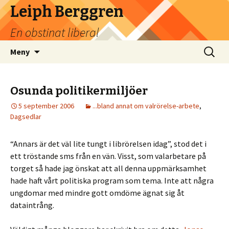
Leiph Berggren
En obstinat liberal
Hoppa
Sök
Meny
till
efter:
innehåll
Osunda politikermiljöer
5 september 2006
...bland annat om valrörelse-arbete
,
Dagsedlar
“Annars är det väl lite tungt i librörelsen idag”, stod det i
ett tröstande sms från en vän. Visst, som valarbetare på
torget så hade jag önskat att all denna uppmärksamhet
hade haft vårt politiska program som tema. Inte att några
ungdomar med mindre gott omdöme ägnat sig åt
dataintrång.