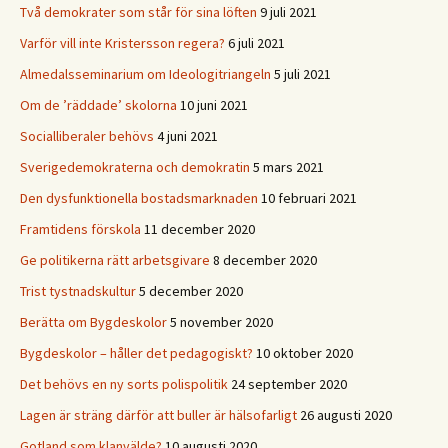
Två demokrater som står för sina löften
9 juli 2021
Varför vill inte Kristersson regera?
6 juli 2021
Almedalsseminarium om Ideologitriangeln
5 juli 2021
Om de ’räddade’ skolorna
10 juni 2021
Socialliberaler behövs
4 juni 2021
Sverigedemokraterna och demokratin
5 mars 2021
Den dysfunktionella bostadsmarknaden
10 februari 2021
Framtidens förskola
11 december 2020
Ge politikerna rätt arbetsgivare
8 december 2020
Trist tystnadskultur
5 december 2020
Berätta om Bygdeskolor
5 november 2020
Bygdeskolor – håller det pedagogiskt?
10 oktober 2020
Det behövs en ny sorts polispolitik
24 september 2020
Lagen är sträng därför att buller är hälsofarligt
26 augusti 2020
Gotland som klanvälde?
10 augusti 2020