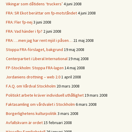
Vikingar som dåtidens ‘truckers’
4 juni 2008
FRA: SR Ekot berättar om fp-motståndet
4 juni 2008
FRA: Fler fp-nej
3 juni 2008
FRA: Vad händer i fp?
2 juni 2008
FRA: …men jag har rent mjöl i påsen…
21 maj 2008
Stoppa FRA-förslaget, bakgrund
19 maj 2008
Centerpartiet i Liberal International
19 maj 2008
FP-Stockholm: Stoppa FRA-lagen
14 maj 2008
Jordaniens drottning – web 2.0
1 april 2008
F.A.Q. om Vårdval Stockholm
20 mars 2008
Politiskt arbete kräver individuell uthållighet
19 mars 2008
Faktasamling om vårdvalet i Stockholm
6 mars 2008
Borgerlighetens kulturpolitik
3 mars 2008
Avfallskvarn är ordet
15 februari 2008
Hässelby Familjehotell
26 januari 2008