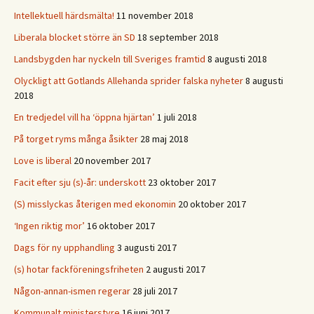
Intellektuell härdsmälta!
11 november 2018
Liberala blocket större än SD
18 september 2018
Landsbygden har nyckeln till Sveriges framtid
8 augusti 2018
Olyckligt att Gotlands Allehanda sprider falska nyheter
8 augusti
2018
En tredjedel vill ha ‘öppna hjärtan’
1 juli 2018
På torget ryms många åsikter
28 maj 2018
Love is liberal
20 november 2017
Facit efter sju (s)-år: underskott
23 oktober 2017
(S) misslyckas återigen med ekonomin
20 oktober 2017
‘Ingen riktig mor’
16 oktober 2017
Dags för ny upphandling
3 augusti 2017
(s) hotar fackföreningsfriheten
2 augusti 2017
Någon-annan-ismen regerar
28 juli 2017
Kommunalt ministerstyre
16 juni 2017