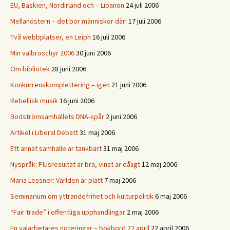
EU, Baskien, Nordirland och – Libanon
24 juli 2006
Mellanöstern – det bor människor där!
17 juli 2006
Två webbplatser, en Leiph
16 juli 2006
Min valbroschyr 2006
30 juni 2006
Om bibliotek
28 juni 2006
Konkurrenskomplettering – igen
21 juni 2006
Rebellisk musik
16 juni 2006
Bodströmsamhällets DNA-spår
2 juni 2006
Artikel i Liberal Debatt
31 maj 2006
Ett annat samhälle är tänkbart
31 maj 2006
Nyspråk: Plusresultat är bra, vinst är dåligt
12 maj 2006
Maria Lessner: Världen är platt
7 maj 2006
Seminarium om yttrandefrihet och kulturpolitik
6 maj 2006
“Fair trade” i offentliga upphandlingar
2 maj 2006
En valarbetares noteringar – bokbord 22 april
22 april 2006