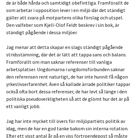
de är både hårda och samtidigt obefintliga. Framförallt de
som arbetar i opposition lever i en miljö där det ständigt
gäller att svara på motpartens olika förslag och utspel.
Den valfeber som Kjell-Olof Feldt beskrev i sin bok, är
ständigt pågående i dessa miljöer.
Jag menar att detta skapar en slags ständigt pågående
stridsstämning, där det är lätt att tappa sans och balans.
Framförallt om man saknar referenser till vanliga
arbetsplatser. Ungdomarna i ungdomsförbunden saknar
den referensen rent naturligt, de har inte hunnit få någon
yrkeslivserfarenhet. Även så kallade ärrade politiker tappar
också ofta bort dessa referenser, de har levt så länge i den
politiska pseudoverkligheten så att de glömt hur det är på
ett vanligt jobb.
Jag har inte mycket till övers för miljöpartiets politik av
idag, men de har en god tanke bakom sin interna rotation.
Efter ett visst antal år på en viss förtroendepost så måste