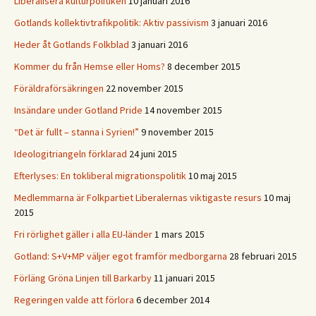
Liberalisera kulturpolitiken
10 januari 2016
Gotlands kollektivtrafikpolitik: Aktiv passivism
3 januari 2016
Heder åt Gotlands Folkblad
3 januari 2016
Kommer du från Hemse eller Homs?
8 december 2015
Föräldraförsäkringen
22 november 2015
Insändare under Gotland Pride
14 november 2015
“Det är fullt – stanna i Syrien!”
9 november 2015
Ideologitriangeln förklarad
24 juni 2015
Efterlyses: En tokliberal migrationspolitik
10 maj 2015
Medlemmarna är Folkpartiet Liberalernas viktigaste resurs
10 maj
2015
Fri rörlighet gäller i alla EU-länder
1 mars 2015
Gotland: S+V+MP väljer egot framför medborgarna
28 februari 2015
Förläng Gröna Linjen till Barkarby
11 januari 2015
Regeringen valde att förlora
6 december 2014