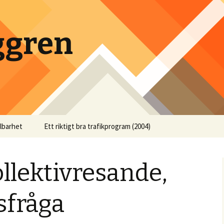
ggren
llbarhet
Ett riktigt bra trafikprogram (2004)
llektivresande,
isfråga