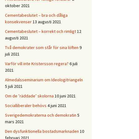
oktober 2021
Cementabeslutet – bra och dåliga
konsekvenser
13 augusti 2021
Cementabeslutet – korrekt och rimligt
12
augusti 2021
Två demokrater som står för sina löften
9
juli 2021
Varför vill inte Kristersson regera?
6 juli
2021
Almedalsseminarium om Ideologitriangeln
5 juli 2021
Om de ’räddade’ skolorna
10 juni 2021
Socialliberaler behövs
4 juni 2021
Sverigedemokraterna och demokratin
5
mars 2021
Den dysfunktionella bostadsmarknaden
10
februari 2021