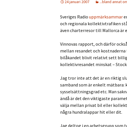
24 januari 2007
...bland annat o
Sveriges Radio
uppmärksammar
e
och regionala kollektivtrafiken står
även charterresor till Mallorca är e
Vinnovas rapport, och därför ocks
mellan resandet och kostnaderna f
bilåkandet blivit relativt sett billi
kollektivresandet minskat – Stoc
Jag tror inte att det är en riktig 
samband som är enkelt mätbara: ko
sysselsättningsgrad etc. Man sakn
ändå är det den viktigaste paramete
välja mellan privat bil eller kollek
några hundralappar hit eller dit.
Jag deltog i en arbetsgrupp som 