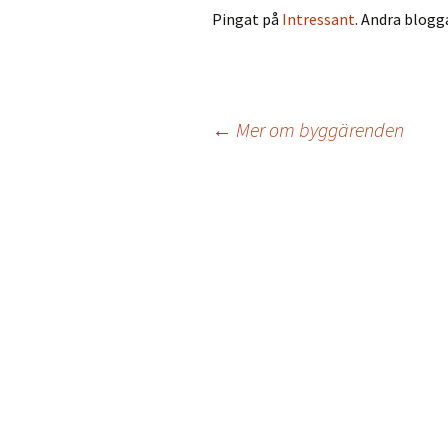
Pingat på
Intressant
. Andra blog
←
Mer om byggärenden
Inläggsnavigering