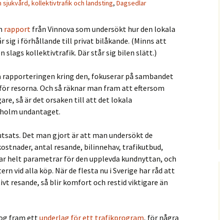
m sjukvård, kollektivtrafik och landsting
,
Dagsedlar
n
rapport
från Vinnova som undersökt hur den lokala
 sig i förhållande till privat bilåkande. (Minns att
n slags kollektivtrafik. Där står sig bilen slätt.)
å rapporteringen kring den, fokuserar på sambandet
ör resorna. Och så räknar man fram att eftersom
gare, så är det orsaken till att det lokala
kholm undantaget.
slutsats. Det man gjort är att man undersökt de
stnader, antal resande, bilinnehav, trafikutbud,
ar helt parametrar för den upplevda kundnyttan, och
rn vid alla köp. När de flesta nu i Sverige har råd att
tivt resande, så blir komfort och restid viktigare än
tog fram ett
underlag för ett trafikprogram
, för några