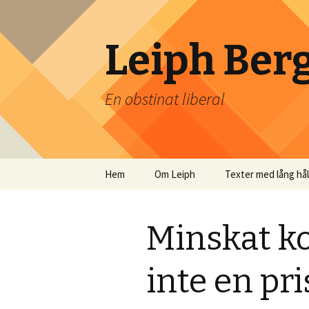
Leiph Ber
En obstinat liberal
Hoppa
Hem
Om Leiph
Texter med lång hå
till
innehåll
Minskat ko
inte en pr