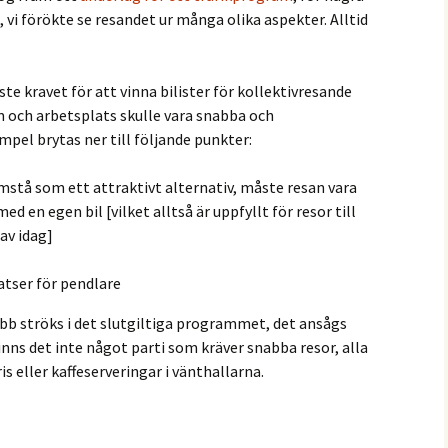
 vi förökte se resandet ur många olika aspekter. Alltid
ste kravet för att vinna bilister för kollektivresande
 och arbetsplats skulle vara snabba och
mpel brytas ner till följande punkter:
mstå som ett attraktivt alternativ, måste resan vara
 en egen bil [vilket alltså är uppfyllt för resor till
av idag]
atser för pendlare
abb ströks i det slutgiltiga programmet, det ansågs
finns det inte något parti som kräver snabba resor, alla
is eller kaffeserveringar i vänthallarna.