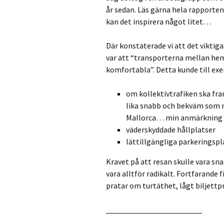
år sedan. Läs gärna hela rapporten,
kan det inspirera något litet…
Där konstaterade vi att det viktiga
var att “transporterna mellan hem
komfortabla”. Detta kunde till exe
om kollektivtrafiken ska fra
lika snabb och bekväm som med
Mallorca… min anmärkning 
väderskyddade hållplatser
lättillgängliga parkeringspl
Kravet på att resan skulle vara sn
vara alltför radikalt. Fortfarande 
pratar om turtäthet, lågt biljettpr
________________________