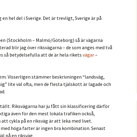
 en hel del i Sverige. Det är trevligt, Sverige är på
gen (Stockholm – Malmö/Göteborg) så är vägarna
riterad blir jag över riksvägarna – de som anges med två
es så betydelsefulla att de är hela rikets
vägar
–
blem. Visserligen stämmer beskrivningen “landsväg,
ig” lite väl ofta, men de flesta tjälskott är lagade och
ad.
ällt. Riksvägarna har ju fått sin klassificering därför
viktiga även för den mest lokala trafiken också,
att cykla på en riksväg är att leka med livet.
 med höga farter är ingen bra kombination. Senast
äl på en riksväg.