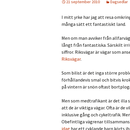
21 september 2010
Dagsedlar
I mitt yrke har jag att resa omkring
många sätt ett fantastiskt land.
Men om man avviker från allfarvä
långt från fantastiska. Särskilt ir
siffror. Riksvägar är vägar som ans
Riksvägar
.
Som bilist är det inga större pro
förhållandevis smal och bitvis krok
på vintern är snön oftast bortplog
Men som medtrafikant är det illa st
att de är viktiga vägar. Ofta är de 
inklusive gång och cykeltrafik. Men 
Obefintliga vägrenar tillsammans
idag
har ett cyklande barn körts ihj