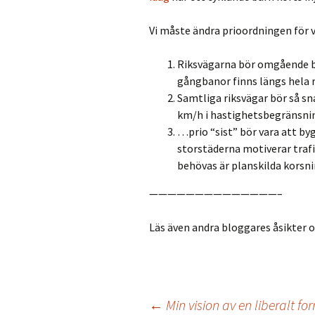
Vi måste ändra prioordningen för
Riksvägarna bör omgående b
gångbanor finns längs hela 
Samtliga riksvägar bör så sn
km/h i hastighetsbegränsni
…prio “sist” bör vara att b
storstäderna motiverar trafi
behövas är planskilda korsn
——————————————–
Läs även andra bloggares åsikter
←
Min vision av en liberalt f