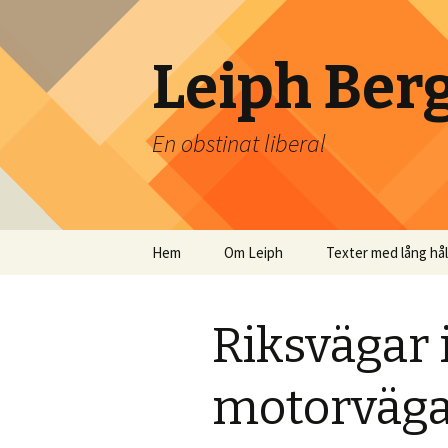
Leiph Ber
En obstinat liberal
Hoppa
Hem
Om Leiph
Texter med lång hå
till
innehåll
Riksvägar i
motorväg