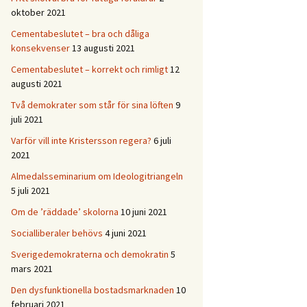
oktober 2021
Cementabeslutet – bra och dåliga
konsekvenser
13 augusti 2021
Cementabeslutet – korrekt och rimligt
12
augusti 2021
Två demokrater som står för sina löften
9
juli 2021
Varför vill inte Kristersson regera?
6 juli
2021
Almedalsseminarium om Ideologitriangeln
5 juli 2021
Om de ’räddade’ skolorna
10 juni 2021
Socialliberaler behövs
4 juni 2021
Sverigedemokraterna och demokratin
5
mars 2021
Den dysfunktionella bostadsmarknaden
10
februari 2021