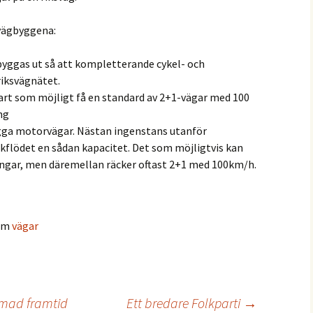
 vägbyggena:
yggas ut så att kompletterande cykel- och
riksvägnätet.
art som möjligt få en standard av 2+1-vägar med 100
ng
ygga motorvägar. Nästan ingenstans utanför
kflödet en sådan kapacitet. Det som möjligtvis kan
ingar, men däremellan räcker oftast 2+1 med 100km/h.
 om
vägar
ormad framtid
Ett bredare Folkparti
→