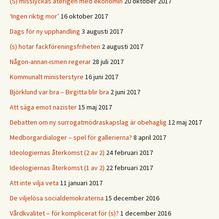
(S) misslyckas återigen med ekonomin
20 oktober 2017
‘Ingen riktig mor’
16 oktober 2017
Dags för ny upphandling
3 augusti 2017
(s) hotar fackföreningsfriheten
2 augusti 2017
Någon-annan-ismen regerar
28 juli 2017
Kommunalt ministerstyre
16 juni 2017
Björklund var bra – Birgitta blir bra
2 juni 2017
Att säga emot nazister
15 maj 2017
Debatten om ny surrogatmödraskapslag är obehaglig
12 maj 2017
Medborgardialoger – spel för gallerierna?
8 april 2017
Ideologiernas återkomst (2 av 2)
24 februari 2017
Ideologiernas återkomst (1 av 2)
22 februari 2017
Att inte vilja veta
11 januari 2017
De viljelösa socialdemokraterna
15 december 2016
Vårdkvalitet – för komplicerat för (s)?
1 december 2016