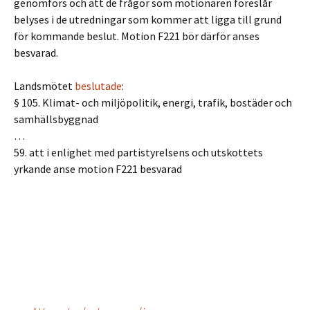
genomförs och att de frågor som motionären föreslår
belyses i de utredningar som kommer att ligga till grund
för kommande beslut. Motion F221 bör därför anses
besvarad.
Landsmötet
beslutade
:
§ 105. Klimat- och miljöpolitik, energi, trafik, bostäder och
samhällsbyggnad
…
59. att i enlighet med partistyrelsens och utskottets
yrkande anse motion F221 besvarad