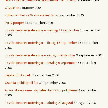
Några sjukvårds-ekonomisk-politiska mål för 2010
9 oktober 2006
Citybanan
2 oktober 2006
Yttrandefrihet vs Våldsverkare: 0-1
26 september 2006
Party-pooper
18 september 2006
En valarbetares noteringar – måndag 18 september
18 september
2006
En valarbetares noteringar – lördag 16 september
16 september
2006
En valarbetares noteringar – lördag 9 september
9 september 2006
En valarbetares noteringar – onsdag 6 september
6 september
2006
Leiph i SVT Aktuellt
6 september 2006
Osunda politikermiljöer
5 september 2006
Avsocialisera – men vad återstår då för politikerna
4 september
2006
En valarbetares noteringar – söndag 27 augusti
27 augusti 2006