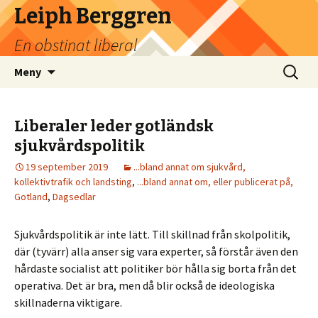
Leiph Berggren
En obstinat liberal
Hoppa
Sök
Meny
till
efter:
innehåll
Liberaler leder gotländsk
sjukvårdspolitik
19 september 2019
...bland annat om sjukvård,
kollektivtrafik och landsting
,
...bland annat om, eller publicerat på,
Gotland
,
Dagsedlar
Sjukvårdspolitik är inte lätt. Till skillnad från skolpolitik,
där (tyvärr) alla anser sig vara experter, så förstår även den
hårdaste socialist att politiker bör hålla sig borta från det
operativa. Det är bra, men då blir också de ideologiska
skillnaderna viktigare.