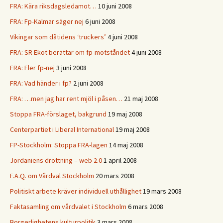
FRA: Kära riksdagsledamot…
10 juni 2008
FRA: Fp-Kalmar säger nej
6 juni 2008
Vikingar som dåtidens ‘truckers’
4 juni 2008
FRA: SR Ekot berättar om fp-motståndet
4 juni 2008
FRA: Fler fp-nej
3 juni 2008
FRA: Vad händer i fp?
2 juni 2008
FRA: …men jag har rent mjöl i påsen…
21 maj 2008
Stoppa FRA-förslaget, bakgrund
19 maj 2008
Centerpartiet i Liberal International
19 maj 2008
FP-Stockholm: Stoppa FRA-lagen
14 maj 2008
Jordaniens drottning – web 2.0
1 april 2008
F.A.Q. om Vårdval Stockholm
20 mars 2008
Politiskt arbete kräver individuell uthållighet
19 mars 2008
Faktasamling om vårdvalet i Stockholm
6 mars 2008
Borgerlighetens kulturpolitik
3 mars 2008