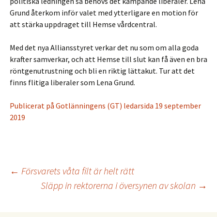
politiska ledningen så behövs det kämpande liberaler. Lena
Grund återkom inför valet med ytterligare en motion för
att stärka uppdraget till Hemse vårdcentral.
Med det nya Alliansstyret verkar det nu som om alla goda
krafter samverkar, och att Hemse till slut kan få även en bra
röntgenutrustning och bli en riktig lättakut. Tur att det
finns flitiga liberaler som Lena Grund.
Publicerat på Gotlänningens (GT) ledarsida 19 september
2019
←
Försvarets våta filt är helt rätt
Släpp in rektorerna i översynen av skolan
→
Inläggsnavigering