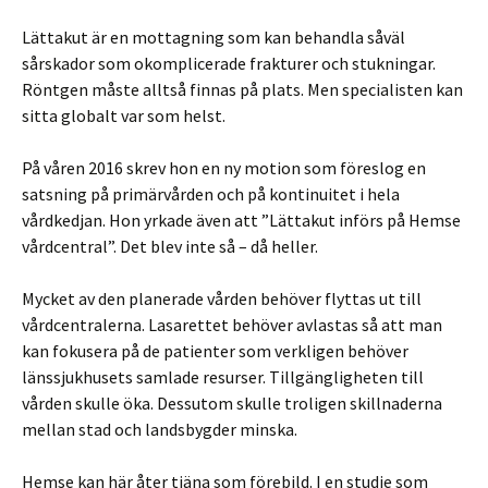
Lättakut är en mottagning som kan behandla såväl
sårskador som okomplicerade frakturer och stukningar.
Röntgen måste alltså finnas på plats. Men specialisten kan
sitta globalt var som helst.
På våren 2016 skrev hon en ny motion som föreslog en
satsning på primärvården och på kontinuitet i hela
vårdkedjan. Hon yrkade även att ”Lättakut införs på Hemse
vårdcentral”. Det blev inte så – då heller.
Mycket av den planerade vården behöver flyttas ut till
vårdcentralerna. Lasarettet behöver avlastas så att man
kan fokusera på de patienter som verkligen behöver
länssjukhusets samlade resurser. Tillgängligheten till
vården skulle öka. Dessutom skulle troligen skillnaderna
mellan stad och landsbygder minska.
Hemse kan här åter tjäna som förebild. I en studie som