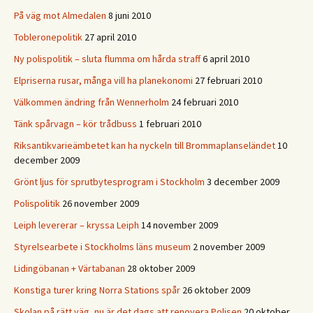
På väg mot Almedalen
8 juni 2010
Tobleronepolitik
27 april 2010
Ny polispolitik – sluta flumma om hårda straff
6 april 2010
Elpriserna rusar, många vill ha planekonomi
27 februari 2010
Välkommen ändring från Wennerholm
24 februari 2010
Tänk spårvagn – kör trådbuss
1 februari 2010
Riksantikvarieämbetet kan ha nyckeln till Brommaplanseländet
10
december 2009
Grönt ljus för sprutbytesprogram i Stockholm
3 december 2009
Polispolitik
26 november 2009
Leiph levererar – kryssa Leiph
14 november 2009
Styrelsearbete i Stockholms läns museum
2 november 2009
Lidingöbanan + Värtabanan
28 oktober 2009
Konstiga turer kring Norra Stations spår
26 oktober 2009
Skolan på rätt väg, nu är det dags att renovera Polisen
20 oktober