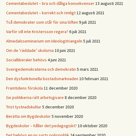
Cementabeslutet – bra och dåliga konsekvenser
13 augusti 2021
Cementabeslutet – korrekt och rimligt
12 augusti 2021
Två demokrater som står för sina löften
9 juli 2021
Varför vill inte Kristersson regera?
6 juli 2021
Almedalsseminarium om Ideologitriangeln
5 juli 2021
Om de ’räddade’ skolorna
10 juni 2021
Socialliberaler behövs
4 juni 2021
Sverigedemokraterna och demokratin
5 mars 2021
Den dysfunktionella bostadsmarknaden
10 februari 2021
Framtidens förskola
11 december 2020
Ge politikerna rätt arbetsgivare
8 december 2020
Trist tystnadskultur
5 december 2020
Berätta om Bygdeskolor
5 november 2020
Bygdeskolor – håller det pedagogiskt?
10 oktober 2020
Det behövs en ny sorts polispolitik
24 september 2020