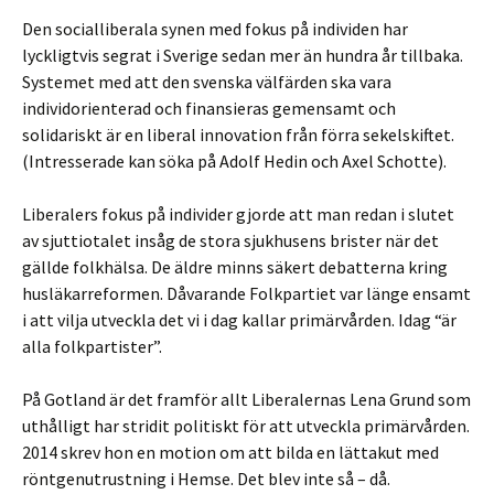
Den socialliberala synen med fokus på individen har
lyckligtvis segrat i Sverige sedan mer än hundra år tillbaka.
Systemet med att den svenska välfärden ska vara
individorienterad och finansieras gemensamt och
solidariskt är en liberal innovation från förra sekelskiftet.
(Intresserade kan söka på Adolf Hedin och Axel Schotte).
Liberalers fokus på individer gjorde att man redan i slutet
av sjuttiotalet insåg de stora sjukhusens brister när det
gällde folkhälsa. De äldre minns säkert debatterna kring
husläkarreformen. Dåvarande Folkpartiet var länge ensamt
i att vilja utveckla det vi i dag kallar primärvården. Idag “är
alla folkpartister”.
På Gotland är det framför allt Liberalernas Lena Grund som
uthålligt har stridit politiskt för att utveckla primärvården.
2014 skrev hon en motion om att bilda en lättakut med
röntgenutrustning i Hemse. Det blev inte så – då.