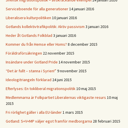
Svensk migrationspolitik = avskräckande exempel
24 januari 2016
Serviceboende för alla generationer
14 januari 2016
Liberalisera kulturpolitiken
10 januari 2016
Gotlands kollektivtrafikpolitik: Aktiv passivism
3 januari 2016
Heder åt Gotlands Folkblad
3 januari 2016
Kommer du från Hemse eller Homs?
8 december 2015
Föräldraförsäkringen
22 november 2015
Insändare under Gotland Pride
14 november 2015
“Det är fullt – stanna i Syrien!”
9 november 2015
Ideologitriangeln förklarad
24 juni 2015
Efterlyses: En tokliberal migrationspolitik
10 maj 2015
Medlemmarna är Folkpartiet Liberalernas viktigaste resurs
10 maj
2015
Fri rörlighet gäller i alla EU-länder
1 mars 2015
Gotland: S+V+MP väljer egot framför medborgarna
28 februari 2015