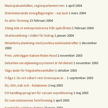
Municipalsamhällen, regionparlament mm.
1 april 2004
Diskriminerande övergångsregler – nej tack
1 mars 2004
En aktiv förening
15 februari 2004
Stäng inte ut entreprenörerna från sjukvården
1 februari 2004
Skattesänkning i stället för bidrag
1 januari 2004
Motarbeta plankning med positiva marknadskrafter
1 december
2003
Prins John ligger bakom Robin Hood
2 november 2003
Debatten om utjämningssystemet är fel debatt
1 november 2003
Vägs ände för högskattesamhället
1 oktober 2003
Fråga 1: Du vet säkert vem Greenspan är…
1 september 2003
EU, USA, Irak och – Katalonien
2 maj 2003
Ett handlingsprogram för varsam avpolitisering
1 maj 2003
EU som nationernas fackförening
1 april 2003
Kapital för världens fattiga
23 mars 2003