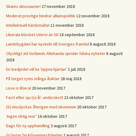
Skäms dinosaurier!
27 november 2018
Moderat prestige hindrar allianspolitik
12 november 2018
Intellektuell härdsmälta!
11 november 2018
Liberala blocket större än SD
18 september 2018
Landsbygden har nyckeln till Sveriges framtid
8 augusti 2018
Olyckligt att Gotlands Allehanda sprider falska nyheter
8 augusti
2018
En tredjedel vill ha ‘öppna hjärtan’
1 juli 2018
På torget ryms många åsikter
28 maj 2018
Love is liberal
20 november 2017
Facit efter sju (s)-år: underskott
23 oktober 2017
(S) misslyckas återigen med ekonomin
20 oktober 2017
‘Ingen riktig mor’
16 oktober 2017
Dags för ny upphandling
3 augusti 2017
(s) hotar fackföreningsfriheten
2 augusti 2017