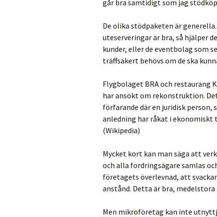
går bra samtidigt som jag stödköp
De olika stödpaketen är generella.
uteserveringar är bra, så hjälper d
kunder, eller de eventbolag som 
träffsäkert behövs om de ska kunna 
Flygbolaget BRA och restaurang K
har ansökt om rekonstruktion. Det
förfarande där en juridisk person
anledning har råkat i ekonomiskt 
(Wikipedia)
Mycket kort kan man säga att verk
och alla fordringsägare samlas oc
företagets överlevnad, att svackan 
anstånd. Detta är bra, medelstora
Men mikroföretag kan inte utnyttj