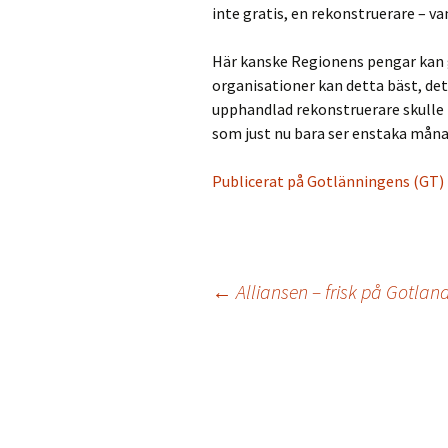
inte gratis, en rekonstruerare – van
Här kanske Regionens pengar kan g
organisationer kan detta bäst, det
upphandlad rekonstruerare skulle k
som just nu bara ser enstaka månad
Publicerat på Gotlänningens (GT) l
←
Alliansen – frisk på Gotlan
Inläggsnavigering