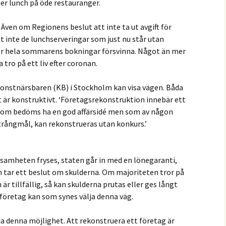
er lunch på öde restauranger.
 Även om Regionens beslut att inte ta ut avgift för
et inte de lunchserveringar som just nu står utan
ser hela sommarens bokningar försvinna. Något än mer
tro på ett liv efter coronan.
onstnärsbaren (KB) i Stockholm kan visa vägen. Båda
 är konstruktivt. ‘Företagsrekonstruktion innebär ett
, som bedöms ha en god affärsidé men som av någon
trångmål, kan rekonstrueras utan konkurs.’
samheten fryses, staten går in med en lönegaranti,
h tar ett beslut om skulderna. Om majoriteten tror på
är tillfällig, så kan skulderna prutas eller ges långt
 företag kan som synes välja denna väg.
a denna möjlighet. Att rekonstruera ett företag är