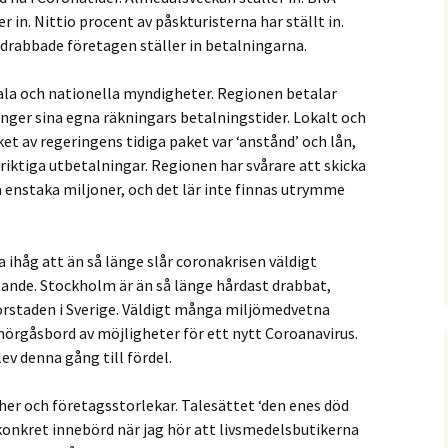
er in. Nittio procent av påskturisterna har ställt in.
 drabbade företagen ställer in betalningarna.
ala och nationella myndigheter. Regionen betalar
länger sina egna räkningars betalningstider. Lokalt och
et av regeringens tidiga paket var ‘anstånd’ och lån,
iktiga utbetalningar. Regionen har svårare att skicka
ra enstaka miljoner, och det lär inte finnas utrymme
 ihåg att än så länge slår coronakrisen väldigt
ande. Stockholm är än så länge hårdast drabbat,
torstaden i Sverige. Väldigt många miljömedvetna
mörgåsbord av möjligheter för ett nytt Coroanavirus.
ev denna gång till fördel.
her och företagsstorlekar. Talesättet ‘den enes död
 konkret innebörd när jag hör att livsmedelsbutikerna