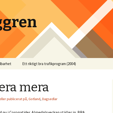
ggren
llbarhet
Ett riktigt bra trafikprogram (2004)
era mera
eller publicerat på, Gotland
,
Dagsedlar
d nu i Coronatider. Almedalsveckan ställer in. BRA