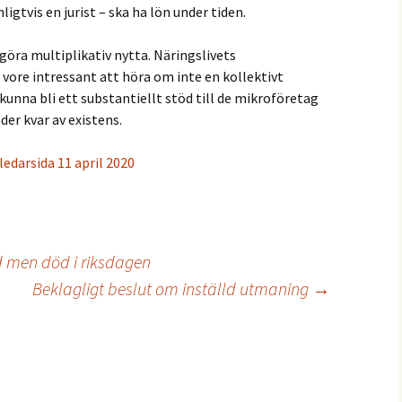
ligtvis en jurist – ska ha lön under tiden.
öra multiplikativ nytta. Näringslivets
 vore intressant att höra om inte en kollektivt
unna bli ett substantiellt stöd till de mikroföretag
er kvar av existens.
edarsida 11 april 2020
d men död i riksdagen
Beklagligt beslut om inställd utmaning
→