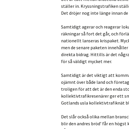
ställer in. Kryssningstrafiken ställ
Det dröjer nog inte länge innan de
Samtidigt agerar och reagerar lok
räkningar så fort det går, och för
nationellt lanseras krispaket. Myck
men de senare paketen innehåller r
direkta bidrag. Hittills är det någ
för så väldigt mycket mer.
Samtidigt är det viktigt att komma
ojämnt över både land och företag
troligen för att det är den enda s
kollektivtrafikresenärer ger ett s
Gotlands usla kollektivtrafiknät bl
Det slår också olika mellan bransc
blir den andres bröd’ får en högst