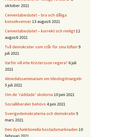
oktober 2021
Cementabeslutet – bra och dåliga
konsekvenser
13 augusti 2021
Cementabeslutet – korrekt och rimligt
12
augusti 2021
Två demokrater som står för sina löften
9
juli 2021
Varför vill inte Kristersson regera?
6 juli
2021
Almedalsseminarium om Ideologitriangeln
5 juli 2021
Om de ’räddade’ skolorna
10 juni 2021
Socialliberaler behövs
4 juni 2021
Sverigedemokraterna och demokratin
5
mars 2021
Den dysfunktionella bostadsmarknaden
10
februari 2021