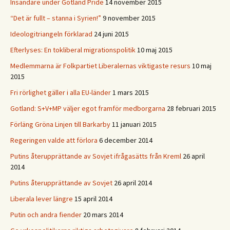
Insändare under Gotland Pride
14 november 2015
“Det är fullt – stanna i Syrien!”
9 november 2015
Ideologitriangeln förklarad
24 juni 2015
Efterlyses: En tokliberal migrationspolitik
10 maj 2015
Medlemmarna är Folkpartiet Liberalernas viktigaste resurs
10 maj
2015
Fri rörlighet gäller i alla EU-länder
1 mars 2015
Gotland: S+V+MP väljer egot framför medborgarna
28 februari 2015
Förläng Gröna Linjen till Barkarby
11 januari 2015
Regeringen valde att förlora
6 december 2014
Putins återupprättande av Sovjet ifrågasätts från Kreml
26 april
2014
Putins återupprättande av Sovjet
26 april 2014
Liberala lever längre
15 april 2014
Putin och andra fiender
20 mars 2014