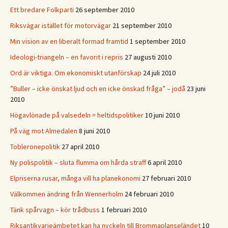
Ett bredare Folkparti
26 september 2010
Riksvägar istället för motorvägar
21 september 2010
Min vision av en liberalt formad framtid
1 september 2010
Ideologi-triangeln – en favorit i repris
27 augusti 2010
Ord är viktiga. Om ekonomiskt utanförskap
24 juli 2010
”Buller – icke önskat ljud och en icke önskad fråga” – jodå
23 juni
2010
Högavlönade på valsedeln = heltidspolitiker
10 juni 2010
På väg mot Almedalen
8 juni 2010
Tobleronepolitik
27 april 2010
Ny polispolitik – sluta flumma om hårda straff
6 april 2010
Elpriserna rusar, många vill ha planekonomi
27 februari 2010
Välkommen ändring från Wennerholm
24 februari 2010
Tänk spårvagn – kör trådbuss
1 februari 2010
Riksantikvarieämbetet kan ha nyckeln till Brommaplanseländet
10