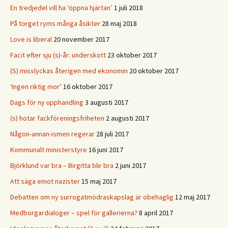
En tredjedel vill ha ‘öppna hjärtan’
1 juli 2018
På torget ryms många åsikter
28 maj 2018
Love is liberal
20 november 2017
Facit efter sju (s)-år: underskott
23 oktober 2017
(S) misslyckas återigen med ekonomin
20 oktober 2017
‘Ingen riktig mor’
16 oktober 2017
Dags för ny upphandling
3 augusti 2017
(s) hotar fackföreningsfriheten
2 augusti 2017
Någon-annan-ismen regerar
28 juli 2017
Kommunalt ministerstyre
16 juni 2017
Björklund var bra – Birgitta blir bra
2 juni 2017
Att säga emot nazister
15 maj 2017
Debatten om ny surrogatmödraskapslag är obehaglig
12 maj 2017
Medborgardialoger – spel för gallerierna?
8 april 2017