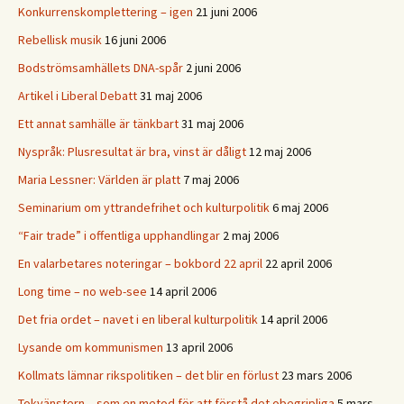
Konkurrenskomplettering – igen
21 juni 2006
Rebellisk musik
16 juni 2006
Bodströmsamhällets DNA-spår
2 juni 2006
Artikel i Liberal Debatt
31 maj 2006
Ett annat samhälle är tänkbart
31 maj 2006
Nyspråk: Plusresultat är bra, vinst är dåligt
12 maj 2006
Maria Lessner: Världen är platt
7 maj 2006
Seminarium om yttrandefrihet och kulturpolitik
6 maj 2006
“Fair trade” i offentliga upphandlingar
2 maj 2006
En valarbetares noteringar – bokbord 22 april
22 april 2006
Long time – no web-see
14 april 2006
Det fria ordet – navet i en liberal kulturpolitik
14 april 2006
Lysande om kommunismen
13 april 2006
Kollmats lämnar rikspolitiken – det blir en förlust
23 mars 2006
Tokvänstern – som en metod för att förstå det obegripliga
5 mars