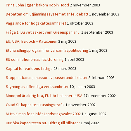
Prins John ligger bakom Robin Hood
2 november 2003
Debatten om utjämningssystemet är fel debatt
1 november 2003
Vägs ände för högskattesamhället
1 oktober 2003
Fråga 1: Du vet säkert vem Greenspan är…
1 september 2003
EU, USA, Irak och – Katalonien
2 maj 2003
Ett handlingsprogram för varsam avpolitisering
1 maj 2003
EU som nationernas fackförening
1 april 2003
Kapital för världens fattiga
23 mars 2003
Stopp i t-banan, massor av passerande bilister
5 februari 2003
Styrning av offentliga verksamheter
10 januari 2003
Monopol är aldrig bra, EU bör balansera USA
27 december 2002
Ökad SL-kapacitet i rusningstrafik
1 november 2002
Mitt valmanifest inför Landstingsvalet 2002
1 augusti 2002
Hur öka kapaciteten nu? Bidrag till bilister?
1 maj 2002