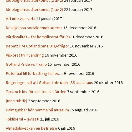
Ideologiernas återkomst (2 av 2)
24 februari 2017
Ideologiernas återkomst (1 av 2)
22 februari 2017
Att inte vilja veta
11 januari 2017
De viljelösa socialdemokraterna
15 december 2016
Vårdkvalitet – för komplicerat för (s)?
1 december 2016
Debatt i P4 Gotland om HBTQ-frågor
16 november 2016
Villkorat fri invandring
16 november 2016
Gotland Pride vs Trump
15 november 2016
Potential till förbättring finnes…
9 november 2016
Regeringen vill att Gotland blir utan LSS-assistans
20 oktober 2016
Tack och lov för vinster i välfärden
7 september 2016
(utan rubrik)
7 september 2016
Halmgubbar hör hemma på museum
15 augusti 2016
Tokliberal – javisst!
21 juli 2016
Almedalsveckan en befrielse
6 juli 2016