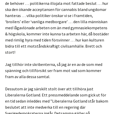
de behöver … politikerna illojala mot fattade beslut … hur
ska den ökande acceptansen för cannabis bland ungdomar
hanteras … vilka politiker önskar vi se i framtiden,
‘broilers’ eller ‘vanliga medborgare’ … den lilla människan
med lågavlönade arbeten om än med gymnasiekompetens
& högskola, kommer inte kunna ta arbeten här, då bostäder
med rimlig hyra med tiden försvinner … hur kan kulturen
bidra till ett motståndskraftigt civilsamhälle. Brett och
stort!
Jag tillhör inte skribenterna, så jag är en av de som med
spänning och tillförsikt ser fram mot vad som kommer
fram av alla dessa samtal.
Dessutom är jag särskilt stolt över att tillhöra just
Liberalerna Gotland. Ett pressmeddelande som gick ut för
en tid sedan inleddes med ”Liberalerna Gotland står bakom
beslutet att inte medverka till en regering där
Sverigedemokraterna ingår. Detsamma gäller på