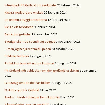
Intervjuad i P4 Gotland om skolpolitik
29 februari 2024
Kaxiga medborgare önskas
26 februari 2024
De ohemula byggkostnaderna
12 februari 2024
Vänge ett föredöme
9 februari 2024
Det är budgettider
13 november 2023
Sverige ska med svensk lag byggas
5 november 2023
…men jag har ju rent mjöl i påsen
23 oktober 2023
Politiska karteller
22 augusti 2023
Reflektion över ett möte i Bottarve
11 augusti 2023
P4 Gotland: Hör valduellen om den gotländska skolan
2 september
2022
Landsbygdens skolor kan bli fler
30 augusti 2022
Ö-drift, inget för Gotland
14 juni 2022
Skolan – förutsättningen för ett gott liv
8 juni 2022
S kappvänder igen, nu om NATO
19 maj 2022