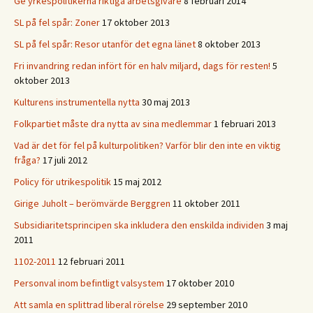
Ge yrkespolitikerna riktiga arbetsgivare
8 februari 2014
SL på fel spår: Zoner
17 oktober 2013
SL på fel spår: Resor utanför det egna länet
8 oktober 2013
Fri invandring redan infört för en halv miljard, dags för resten!
5
oktober 2013
Kulturens instrumentella nytta
30 maj 2013
Folkpartiet måste dra nytta av sina medlemmar
1 februari 2013
Vad är det för fel på kulturpolitiken? Varför blir den inte en viktig
fråga?
17 juli 2012
Policy för utrikespolitik
15 maj 2012
Girige Juholt – berömvärde Berggren
11 oktober 2011
Subsidiaritetsprincipen ska inkludera den enskilda individen
3 maj
2011
1102-2011
12 februari 2011
Personval inom befintligt valsystem
17 oktober 2010
Att samla en splittrad liberal rörelse
29 september 2010