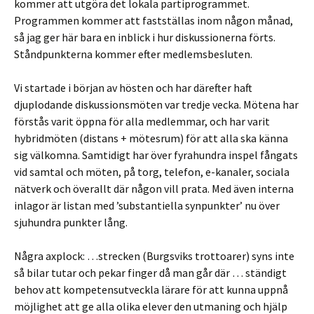
kommer att utgöra det lokala partiprogrammet.
Programmen kommer att fastställas inom någon månad,
så jag ger här bara en inblick i hur diskussionerna förts.
Ståndpunkterna kommer efter medlemsbesluten.
Vi startade i början av hösten och har därefter haft
djuplodande diskussionsmöten var tredje vecka. Mötena har
förstås varit öppna för alla medlemmar, och har varit
hybridmöten (distans + mötesrum) för att alla ska känna
sig välkomna. Samtidigt har över fyrahundra inspel fångats
vid samtal och möten, på torg, telefon, e-kanaler, sociala
nätverk och överallt där någon vill prata. Med även interna
inlagor är listan med ’substantiella synpunkter’ nu över
sjuhundra punkter lång.
Några axplock: …strecken (Burgsviks trottoarer) syns inte
så bilar tutar och pekar finger då man går där … ständigt
behov att kompetensutveckla lärare för att kunna uppnå
möjlighet att ge alla olika elever den utmaning och hjälp