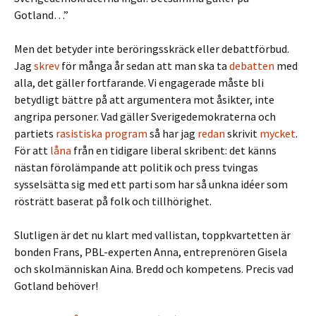
Gotland…”
Men det betyder inte beröringsskräck eller debattförbud.
Jag
skrev
för många år sedan att man ska ta
debatten
med
alla, det gäller fortfarande. Vi engagerade måste bli
betydligt bättre på att argumentera mot åsikter, inte
angripa personer. Vad gäller Sverigedemokraterna och
partiets
rasistiska program
så har jag
redan
skrivit
mycket
.
För att
låna
från en tidigare liberal skribent: det känns
nästan förolämpande att politik och press tvingas
sysselsätta sig med ett parti som har så unkna idéer som
rösträtt baserat på folk och tillhörighet.
Slutligen är det nu klart med vallistan, toppkvartetten är
bonden Frans, PBL-experten Anna, entreprenören Gisela
och skolmänniskan Aina. Bredd och kompetens. Precis vad
Gotland behöver!