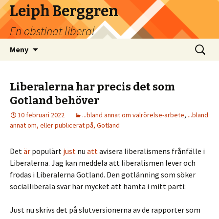
Leiph Berggren
En obstinat liberal
Hoppa
Sök
Meny
till
efter:
innehåll
Liberalerna har precis det som
Gotland behöver
10 februari 2022
...bland annat om valrörelse-arbete
,
...bland
annat om, eller publicerat på, Gotland
Det
är
populärt
just
nu
att
avisera liberalismens frånfälle i
Liberalerna. Jag kan meddela att liberalismen lever och
frodas i Liberalerna Gotland. Den gotlänning som söker
socialliberala svar har mycket att hämta i mitt parti:
Just nu skrivs det på slutversionerna av de rapporter som