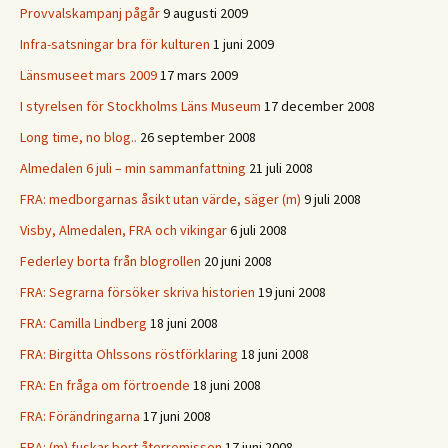
Provvalskampanj pågår
9 augusti 2009
Infra-satsningar bra för kulturen
1 juni 2009
Länsmuseet mars 2009
17 mars 2009
I styrelsen för Stockholms Läns Museum
17 december 2008
Long time, no blog..
26 september 2008
Almedalen 6 juli – min sammanfattning
21 juli 2008
FRA: medborgarnas åsikt utan värde, säger (m)
9 juli 2008
Visby, Almedalen, FRA och vikingar
6 juli 2008
Federley borta från blogrollen
20 juni 2008
FRA: Segrarna försöker skriva historien
19 juni 2008
FRA: Camilla Lindberg
18 juni 2008
FRA: Birgitta Ohlssons röstförklaring
18 juni 2008
FRA: En fråga om förtroende
18 juni 2008
FRA: Förändringarna
17 juni 2008
FRA: (m) fuskar bort återremissen
17 juni 2008