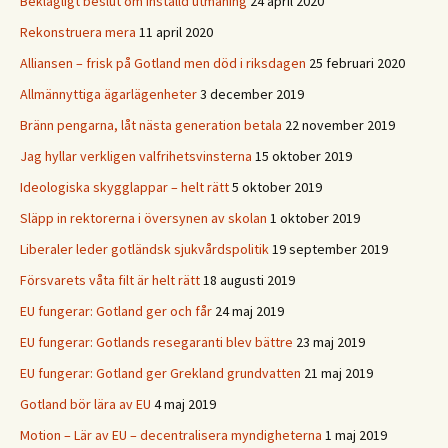
Beklagligt beslut om inställd utmaning
24 april 2020
Rekonstruera mera
11 april 2020
Alliansen – frisk på Gotland men död i riksdagen
25 februari 2020
Allmännyttiga ägarlägenheter
3 december 2019
Bränn pengarna, låt nästa generation betala
22 november 2019
Jag hyllar verkligen valfrihetsvinsterna
15 oktober 2019
Ideologiska skygglappar – helt rätt
5 oktober 2019
Släpp in rektorerna i översynen av skolan
1 oktober 2019
Liberaler leder gotländsk sjukvårdspolitik
19 september 2019
Försvarets våta filt är helt rätt
18 augusti 2019
EU fungerar: Gotland ger och får
24 maj 2019
EU fungerar: Gotlands resegaranti blev bättre
23 maj 2019
EU fungerar: Gotland ger Grekland grundvatten
21 maj 2019
Gotland bör lära av EU
4 maj 2019
Motion – Lär av EU – decentralisera myndigheterna
1 maj 2019