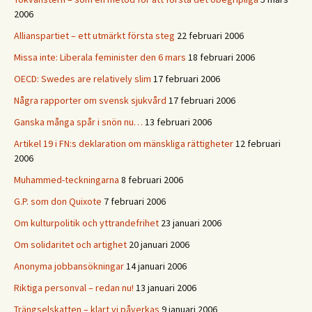
2006
Allianspartiet – ett utmärkt första steg
22 februari 2006
Missa inte: Liberala feminister den 6 mars
18 februari 2006
OECD: Swedes are relatively slim
17 februari 2006
Några rapporter om svensk sjukvård
17 februari 2006
Ganska många spår i snön nu…
13 februari 2006
Artikel 19 i FN:s deklaration om mänskliga rättigheter
12 februari
2006
Muhammed-teckningarna
8 februari 2006
G.P. som don Quixote
7 februari 2006
Om kulturpolitik och yttrandefrihet
23 januari 2006
Om solidaritet och artighet
20 januari 2006
Anonyma jobbansökningar
14 januari 2006
Riktiga personval – redan nu!
13 januari 2006
Trängselskatten – klart vi påverkas
9 januari 2006