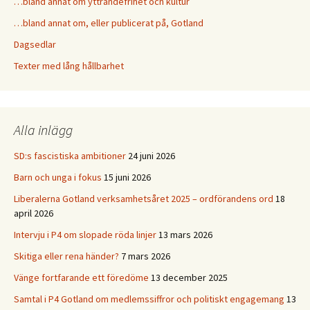
…bland annat om yttrandefrihet och kultur
…bland annat om, eller publicerat på, Gotland
Dagsedlar
Texter med lång hållbarhet
Alla inlägg
SD:s fascistiska ambitioner
24 juni 2026
Barn och unga i fokus
15 juni 2026
Liberalerna Gotland verksamhetsåret 2025 – ordförandens ord
18
april 2026
Intervju i P4 om slopade röda linjer
13 mars 2026
Skitiga eller rena händer?
7 mars 2026
Vänge fortfarande ett föredöme
13 december 2025
Samtal i P4 Gotland om medlemssiffror och politiskt engagemang
13