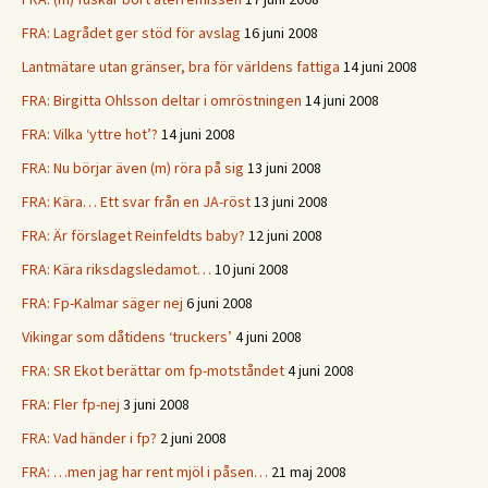
FRA: Lagrådet ger stöd för avslag
16 juni 2008
Lantmätare utan gränser, bra för världens fattiga
14 juni 2008
FRA: Birgitta Ohlsson deltar i omröstningen
14 juni 2008
FRA: Vilka ‘yttre hot’?
14 juni 2008
FRA: Nu börjar även (m) röra på sig
13 juni 2008
FRA: Kära… Ett svar från en JA-röst
13 juni 2008
FRA: Är förslaget Reinfeldts baby?
12 juni 2008
FRA: Kära riksdagsledamot…
10 juni 2008
FRA: Fp-Kalmar säger nej
6 juni 2008
Vikingar som dåtidens ‘truckers’
4 juni 2008
FRA: SR Ekot berättar om fp-motståndet
4 juni 2008
FRA: Fler fp-nej
3 juni 2008
FRA: Vad händer i fp?
2 juni 2008
FRA: …men jag har rent mjöl i påsen…
21 maj 2008