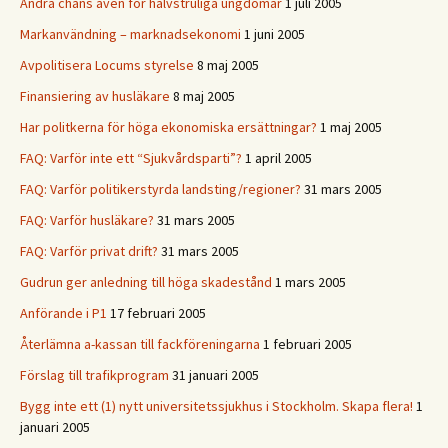
Andra chans även för halvstruliga ungdomar
1 juli 2005
Markanvändning – marknadsekonomi
1 juni 2005
Avpolitisera Locums styrelse
8 maj 2005
Finansiering av husläkare
8 maj 2005
Har politkerna för höga ekonomiska ersättningar?
1 maj 2005
FAQ: Varför inte ett “Sjukvårdsparti”?
1 april 2005
FAQ: Varför politikerstyrda landsting/regioner?
31 mars 2005
FAQ: Varför husläkare?
31 mars 2005
FAQ: Varför privat drift?
31 mars 2005
Gudrun ger anledning till höga skadestånd
1 mars 2005
Anförande i P1
17 februari 2005
Återlämna a-kassan till fackföreningarna
1 februari 2005
Förslag till trafikprogram
31 januari 2005
Bygg inte ett (1) nytt universitetssjukhus i Stockholm. Skapa flera!
1
januari 2005