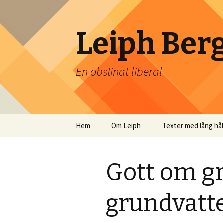
Leiph Ber
En obstinat liberal
Hoppa
Hem
Om Leiph
Texter med lång hå
till
innehåll
Gott om gr
grundvatt