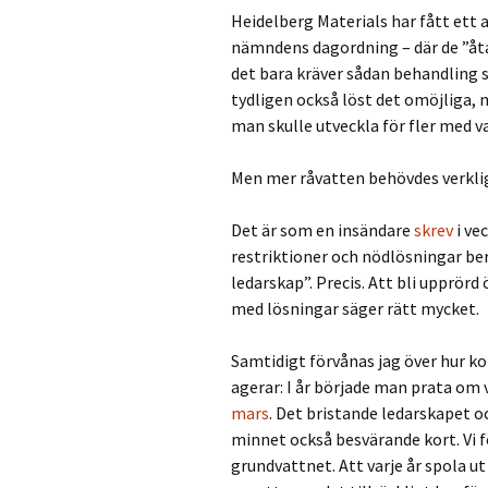
Heidelberg Materials har fått ett 
nämndens dagordning – där de ”åtar
det bara kräver sådan behandling 
tydligen också löst det omöjliga, m
man skulle utveckla för fler med 
Men mer råvatten behövdes verklig
Det är som en insändare
skrev
i ve
restriktioner och nödlösningar bero
ledarskap”. Precis. Att bli upprörd 
med lösningar säger rätt mycket.
Samtidigt förvånas jag över hur 
agerar: I år började man prata om 
mars
. Det bristande ledarskapet o
minnet också besvärande kort. Vi f
grundvattnet. Att varje år spola ut 