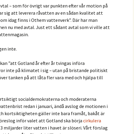
avtal – som för övrigt var punkten efter vår motion på
 sig att leverera råvatten av en sådan kvalitet att
som idag finns i Othem vattenverk”. Där har man
en nu med avtal. Just ett sådant avtal som vi ville att
vattenmagasin.
en inte.
ckan ”att Gotland år efter år tvingas införa
r inte på klimatet i sig – utan på bristande politiskt
över tanken på att låta fler vara med och hjälpa till
kortsiktigt socialdemokraterna och moderaterna
vattenbrist redan i januari, ändå avslog de motionen i
ch kortsiktigheten gäller inte bara framåt, bakåt är
öreslog inför valet att Gotland ska börja
cirkulera
3 miljarder liter vatten i havet är slöseri. Vårt förslag