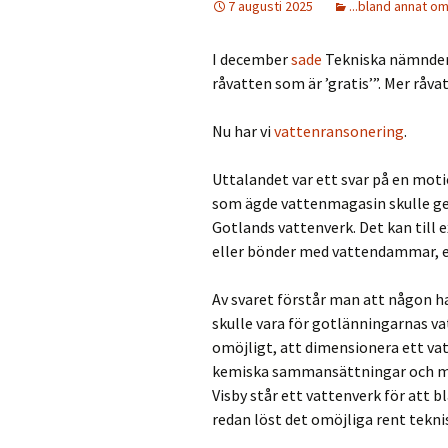
7 augusti 2025
...bland annat om
I december
sade
Tekniska nämnden a
råvatten som är ’gratis’”. Mer råva
Nu har vi
vattenransonering
.
Uttalandet var ett svar på en motio
som ägde vattenmagasin skulle ges
Gotlands vattenverk. Det kan till 
eller bönder med vattendammar, el
Av svaret förstår man att någon har
skulle vara för gotlänningarnas vat
omöjligt, att dimensionera ett va
kemiska sammansättningar och mikr
Visby står ett vattenverk för att b
redan löst det omöjliga rent tekni