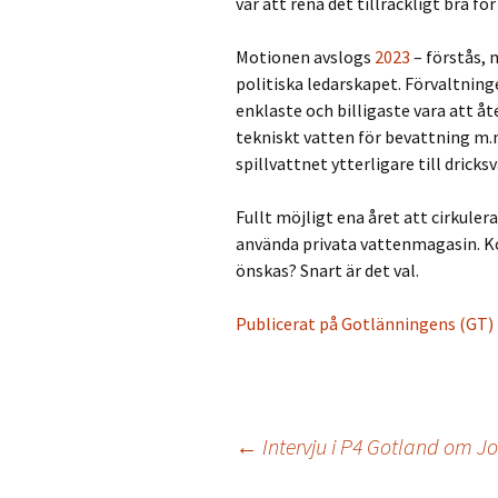
var att rena det tillräckligt bra fö
Motionen avslogs
2023
– förstås, 
politiska ledarskapet. Förvaltning
enklaste och billigaste vara att åt
tekniskt vatten för bevattning m.m
spillvattnet ytterligare till dricks
Fullt möjligt ena året att cirkuler
använda privata vattenmagasin. Kor
önskas? Snart är det val.
Publicerat på Gotlänningens (GT) 
←
Intervju i P4 Gotland om 