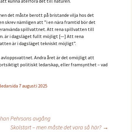
r att kunna återföra det till naturen.
men det måste berott på bristande vilja hos det
en skrev nämligen att ”i en nära framtid bör det
eranvända spillvattnet. Att rena spillvatten till
. är i dagsläget fullt möjligt [—] Att rena
vatten är i dagsläget tekniskt möjligt”.
a avloppsvattnet. Andra året är det omöjligt att
tsiktigt politiskt ledarskap, eller framsynthet – vad
ledarsida 7 augusti 2025
Johan Pehrsons avgång
Skolstart – men måste det vara så här?
→