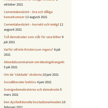
oktober 2021
Cementabeslutet – bra och dåliga
konsekvenser
13 augusti 2021
Cementabeslutet – korrekt och rimligt
12
augusti 2021
Två demokrater som står för sina löften
9
juli 2021
Varför vill inte Kristersson regera?
6 juli
2021
Almedalsseminarium om Ideologitriangeln
5 juli 2021
Om de ’räddade’ skolorna
10 juni 2021
Socialliberaler behövs
4 juni 2021
Sverigedemokraterna och demokratin
5
mars 2021
Den dysfunktionella bostadsmarknaden
10
februari 2021