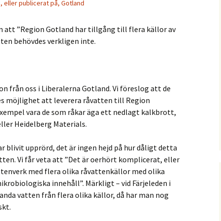
, eller publicerat på, Gotland
tt ”Region Gotland har tillgång till flera källor av
tten behövdes verkligen inte.
n från oss i Liberalerna Gotland. Vi föreslog att de
 möjlighet att leverera råvatten till Region
exempel vara de som råkar äga ett nedlagt kalkbrott,
ler Heidelberg Materials.
 blivit upprörd, det är ingen hejd på hur dåligt detta
ten. Vi får veta att ”Det är oerhört komplicerat, eller
ttenverk med flera olika råvattenkällor med olika
obiologiska innehåll”. Märkligt – vid Färjeleden i
landa vatten från flera olika källor, då har man nog
skt.