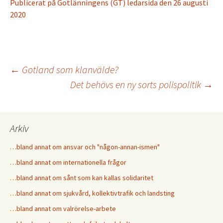
Publicerat på Gotlänningens (GT) ledarsida den 26 augusti
2020
←
Gotland som klanvälde?
Det behövs en ny sorts polispolitik
→
Inläggsnavigering
Arkiv
…bland annat om ansvar och "någon-annan-ismen"
…bland annat om internationella frågor
…bland annat om sånt som kan kallas solidaritet
…bland annat om sjukvård, kollektivtrafik och landsting
…bland annat om valrörelse-arbete