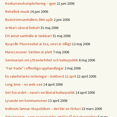
Konkurrenskomplettering – igen
21 juni 2006
Rebellisk musik
16 juni 2006
Bodströmsamhällets DNA-spår
2 juni 2006
Artikel i Liberal Debatt
31 maj 2006
Ett annat samhälle är tänkbart
31 maj 2006
Nyspråk: Plusresultat är bra, vinst är dåligt
12 maj 2006
Maria Lessner: Världen är platt
7 maj 2006
Seminarium om yttrandefrihet och kulturpolitik
6 maj 2006
“Fair trade” i offentliga upphandlingar
2 maj 2006
En valarbetares noteringar – bokbord 22 april
22 april 2006
Long time – no web-see
14 april 2006
Det fria ordet – navet i en liberal kulturpolitik
14 april 2006
Lysande om kommunismen
13 april 2006
Kollmats lämnar rikspolitiken – det blir en förlust
23 mars 2006
Tokvänstern – som en metod för att förstå det obegripliga
5 mars