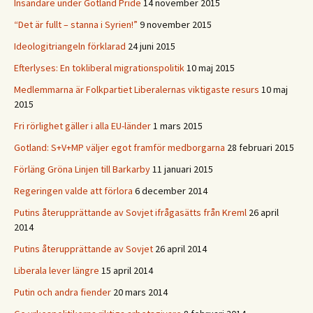
Insändare under Gotland Pride
14 november 2015
“Det är fullt – stanna i Syrien!”
9 november 2015
Ideologitriangeln förklarad
24 juni 2015
Efterlyses: En tokliberal migrationspolitik
10 maj 2015
Medlemmarna är Folkpartiet Liberalernas viktigaste resurs
10 maj
2015
Fri rörlighet gäller i alla EU-länder
1 mars 2015
Gotland: S+V+MP väljer egot framför medborgarna
28 februari 2015
Förläng Gröna Linjen till Barkarby
11 januari 2015
Regeringen valde att förlora
6 december 2014
Putins återupprättande av Sovjet ifrågasätts från Kreml
26 april
2014
Putins återupprättande av Sovjet
26 april 2014
Liberala lever längre
15 april 2014
Putin och andra fiender
20 mars 2014