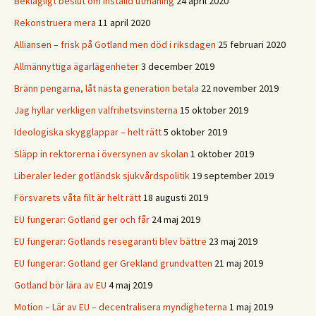
Beklagligt beslut om inställd utmaning
24 april 2020
Rekonstruera mera
11 april 2020
Alliansen – frisk på Gotland men död i riksdagen
25 februari 2020
Allmännyttiga ägarlägenheter
3 december 2019
Bränn pengarna, låt nästa generation betala
22 november 2019
Jag hyllar verkligen valfrihetsvinsterna
15 oktober 2019
Ideologiska skygglappar – helt rätt
5 oktober 2019
Släpp in rektorerna i översynen av skolan
1 oktober 2019
Liberaler leder gotländsk sjukvårdspolitik
19 september 2019
Försvarets våta filt är helt rätt
18 augusti 2019
EU fungerar: Gotland ger och får
24 maj 2019
EU fungerar: Gotlands resegaranti blev bättre
23 maj 2019
EU fungerar: Gotland ger Grekland grundvatten
21 maj 2019
Gotland bör lära av EU
4 maj 2019
Motion – Lär av EU – decentralisera myndigheterna
1 maj 2019