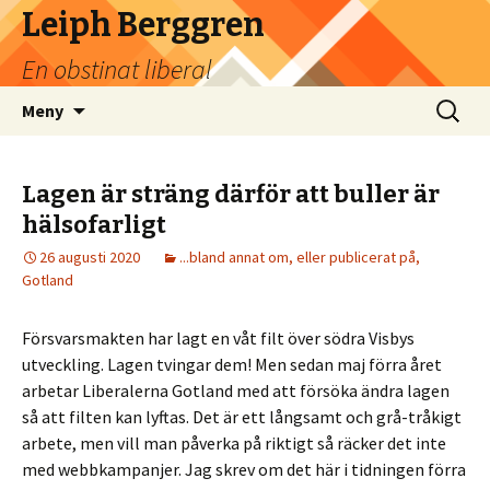
Leiph Berggren
En obstinat liberal
Hoppa
Sök
Meny
till
efter:
innehåll
Lagen är sträng därför att buller är
hälsofarligt
26 augusti 2020
...bland annat om, eller publicerat på,
Gotland
Försvarsmakten har lagt en våt filt över södra Visbys
utveckling. Lagen tvingar dem! Men sedan maj förra året
arbetar Liberalerna Gotland med att försöka ändra lagen
så att filten kan lyftas. Det är ett långsamt och grå-tråkigt
arbete, men vill man påverka på riktigt så räcker det inte
med webbkampanjer. Jag skrev om det här i tidningen förra