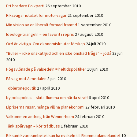
Ett bredare Folkparti
26 september 2010
Riksvägar istället för motorvägar
21 september 2010
Min vision av en liberalt formad framtid
1 september 2010
Ideologi-triangeln – en favorit i repris
27 augusti 2010
Ord är viktiga. Om ekonomiskt utanförskap
24 juli 2010
”Buller – icke önskat ljud och en icke önskad fråga” – jodå
23 juni
2010
Högavlönade på valsedeln = heltidspolitiker
10 juni 2010
På väg mot Almedalen
8 juni 2010
Tobleronepolitik
27 april 2010
Ny polispolitik – sluta flumma om hårda straff
6 april 2010
Elpriserna rusar, många vill ha planekonomi
27 februari 2010
Välkommen ändring från Wennerholm
24 februari 2010
Tänk spårvagn – kör trådbuss
1 februari 2010
Riksantikvarieämbetet kan ha nyckeln till Brommaplanseländet
10