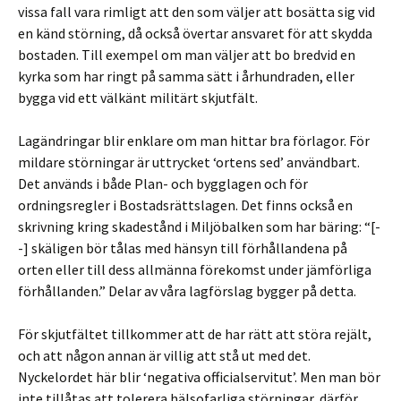
vissa fall vara rimligt att den som väljer att bosätta sig vid
en känd störning, då också övertar ansvaret för att skydda
bostaden. Till exempel om man väljer att bo bredvid en
kyrka som har ringt på samma sätt i århundraden, eller
bygga vid ett välkänt militärt skjutfält.
Lagändringar blir enklare om man hittar bra förlagor. För
mildare störningar är uttrycket ‘ortens sed’ användbart.
Det används i både Plan- och bygglagen och för
ordningsregler i Bostadsrättslagen. Det finns också en
skrivning kring skadestånd i Miljöbalken som har bäring: “[-
-] skäligen bör tålas med hänsyn till förhållandena på
orten eller till dess allmänna förekomst under jämförliga
förhållanden.” Delar av våra lagförslag bygger på detta.
För skjutfältet tillkommer att de har rätt att störa rejält,
och att någon annan är villig att stå ut med det.
Nyckelordet här blir ‘negativa officialservitut’. Men man bör
inte tillåtas att tolerera hälsofarliga störningar, därför