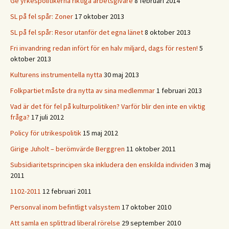
Ge yrkespolitikerna riktiga arbetsgivare
8 februari 2014
SL på fel spår: Zoner
17 oktober 2013
SL på fel spår: Resor utanför det egna länet
8 oktober 2013
Fri invandring redan infört för en halv miljard, dags för resten!
5
oktober 2013
Kulturens instrumentella nytta
30 maj 2013
Folkpartiet måste dra nytta av sina medlemmar
1 februari 2013
Vad är det för fel på kulturpolitiken? Varför blir den inte en viktig
fråga?
17 juli 2012
Policy för utrikespolitik
15 maj 2012
Girige Juholt – berömvärde Berggren
11 oktober 2011
Subsidiaritetsprincipen ska inkludera den enskilda individen
3 maj
2011
1102-2011
12 februari 2011
Personval inom befintligt valsystem
17 oktober 2010
Att samla en splittrad liberal rörelse
29 september 2010