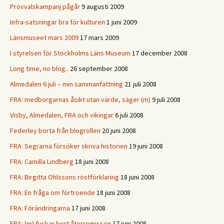
Provvalskampanj pågår
9 augusti 2009
Infra-satsningar bra för kulturen
1 juni 2009
Länsmuseet mars 2009
17 mars 2009
I styrelsen för Stockholms Läns Museum
17 december 2008
Long time, no blog..
26 september 2008
Almedalen 6 juli – min sammanfattning
21 juli 2008
FRA: medborgarnas åsikt utan värde, säger (m)
9 juli 2008
Visby, Almedalen, FRA och vikingar
6 juli 2008
Federley borta från blogrollen
20 juni 2008
FRA: Segrarna försöker skriva historien
19 juni 2008
FRA: Camilla Lindberg
18 juni 2008
FRA: Birgitta Ohlssons röstförklaring
18 juni 2008
FRA: En fråga om förtroende
18 juni 2008
FRA: Förändringarna
17 juni 2008
FRA: (m) fuskar bort återremissen
17 juni 2008