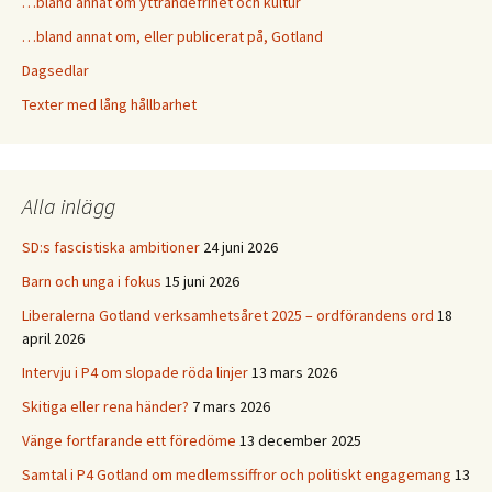
…bland annat om yttrandefrihet och kultur
…bland annat om, eller publicerat på, Gotland
Dagsedlar
Texter med lång hållbarhet
Alla inlägg
SD:s fascistiska ambitioner
24 juni 2026
Barn och unga i fokus
15 juni 2026
Liberalerna Gotland verksamhetsåret 2025 – ordförandens ord
18
april 2026
Intervju i P4 om slopade röda linjer
13 mars 2026
Skitiga eller rena händer?
7 mars 2026
Vänge fortfarande ett föredöme
13 december 2025
Samtal i P4 Gotland om medlemssiffror och politiskt engagemang
13