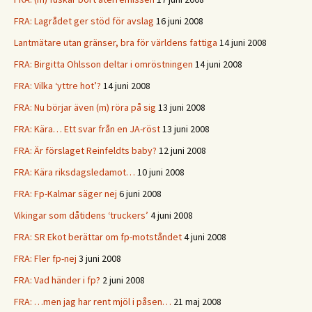
FRA: Lagrådet ger stöd för avslag
16 juni 2008
Lantmätare utan gränser, bra för världens fattiga
14 juni 2008
FRA: Birgitta Ohlsson deltar i omröstningen
14 juni 2008
FRA: Vilka ‘yttre hot’?
14 juni 2008
FRA: Nu börjar även (m) röra på sig
13 juni 2008
FRA: Kära… Ett svar från en JA-röst
13 juni 2008
FRA: Är förslaget Reinfeldts baby?
12 juni 2008
FRA: Kära riksdagsledamot…
10 juni 2008
FRA: Fp-Kalmar säger nej
6 juni 2008
Vikingar som dåtidens ‘truckers’
4 juni 2008
FRA: SR Ekot berättar om fp-motståndet
4 juni 2008
FRA: Fler fp-nej
3 juni 2008
FRA: Vad händer i fp?
2 juni 2008
FRA: …men jag har rent mjöl i påsen…
21 maj 2008