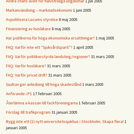
Andra chans även för halvstruliga ungdomar
1 juli 2005
Markanvändning – marknadsekonomi
1 juni 2005
Avpolitisera Locums styrelse
8 maj 2005
Finansiering av husläkare
8 maj 2005
Har politkerna för höga ekonomiska ersättningar?
1 maj 2005
FAQ: Varför inte ett “Sjukvårdsparti”?
1 april 2005
FAQ: Varför politikerstyrda landsting/regioner?
31 mars 2005
FAQ: Varför husläkare?
31 mars 2005
FAQ: Varför privat drift?
31 mars 2005
Gudrun ger anledning till höga skadestånd
1 mars 2005
Anförande i P1
17 februari 2005
Återlämna a-kassan till fackföreningarna
1 februari 2005
Förslag till trafikprogram
31 januari 2005
Bygg inte ett (1) nytt universitetssjukhus i Stockholm. Skapa flera!
1
januari 2005