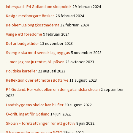
Intervjuad i P4 Gotland om skolpolitik
29 februari 2024
Kaxiga medborgare önskas
26 februari 2024
De ohemula byggkostnaderna
12 februari 2024
Vänge ett föredöme
9 februari 2024
Det är budgettider
13 november 2023
Sverige ska med svensk lag byggas
5 november 2023
…men jag har ju rent mjöl i påsen
23 oktober 2023
Politiska karteller
22 augusti 2023
Reflektion över ett möte i Bottarve
11 augusti 2023
P4 Gotland: Hör valduellen om den gotländska skolan
2 september
2022
Landsbygdens skolor kan bli fler
30 augusti 2022
Ö-drift, inget för Gotland
14 juni 2022
Skolan – förutsättningen för ett gott liv
8 juni 2022
S kappvänder igen, nu om NATO
19 maj 2022