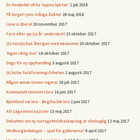
En tredjedel vill ha ‘öppna hjärtan’
1 juli 2018
På torget ryms många åsikter
28 maj 2018
Love is liberal
20 november 2017
Facit efter sju (s)-år: underskott
23 oktober 2017
(S) misslyckas återigen med ekonomin
20 oktober 2017
‘Ingen riktig mor’
16 oktober 2017
Dags för ny upphandling
3 augusti 2017
(s) hotar fackföreningsfriheten
2 augusti 2017
Någon-annan-ismen regerar
28 juli 2017
Kommunalt ministerstyre
16 juni 2017
Björklund var bra – Birgitta blir bra
2 juni 2017
Att säga emot nazister
15 maj 2017
Debatten om ny surrogatmödraskapslag är obehaglig
12 maj 2017
Medborgardialoger – spel för gallerierna?
8 april 2017