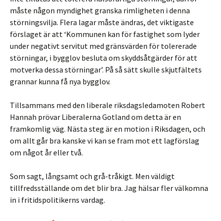
måste någon myndighet granska rimligheten i denna
störningsvilja. Flera lagar måste ändras, det viktigaste
förslaget är att ‘Kommunen kan för fastighet som lyder
under negativt servitut med gränsvärden för tolererade
störningar, i bygglov besluta om skyddsåtgärder för att
motverka dessa störningar’. På så sätt skulle skjutfältets
grannar kunna få nya bygglov.
Tillsammans med den liberale riksdagsledamoten Robert
Hannah prövar Liberalerna Gotland om detta är en
framkomlig väg. Nästa steg är en motion i Riksdagen, och
om allt går bra kanske vi kan se fram mot ett lagförslag
om något år eller två.
Som sagt, långsamt och grå-tråkigt. Men väldigt
tillfredsställande om det blir bra. Jag hälsar fler välkomna
in i fritidspolitikerns vardag.