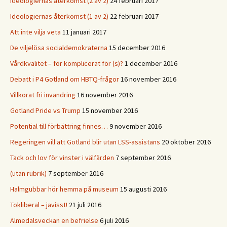
Ideologiernas återkomst (2 av 2)
24 februari 2017
Ideologiernas återkomst (1 av 2)
22 februari 2017
Att inte vilja veta
11 januari 2017
De viljelösa socialdemokraterna
15 december 2016
Vårdkvalitet – för komplicerat för (s)?
1 december 2016
Debatt i P4 Gotland om HBTQ-frågor
16 november 2016
Villkorat fri invandring
16 november 2016
Gotland Pride vs Trump
15 november 2016
Potential till förbättring finnes…
9 november 2016
Regeringen vill att Gotland blir utan LSS-assistans
20 oktober 2016
Tack och lov för vinster i välfärden
7 september 2016
(utan rubrik)
7 september 2016
Halmgubbar hör hemma på museum
15 augusti 2016
Tokliberal – javisst!
21 juli 2016
Almedalsveckan en befrielse
6 juli 2016