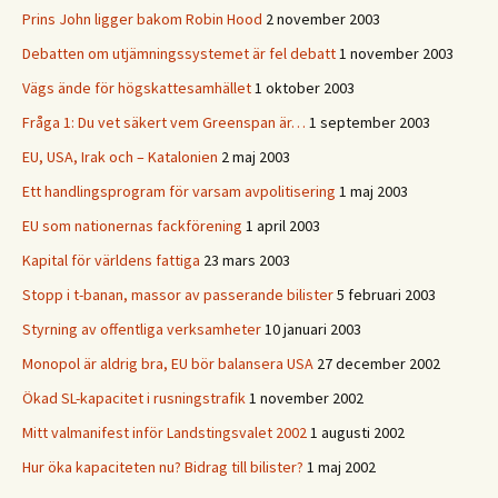
Prins John ligger bakom Robin Hood
2 november 2003
Debatten om utjämningssystemet är fel debatt
1 november 2003
Vägs ände för högskattesamhället
1 oktober 2003
Fråga 1: Du vet säkert vem Greenspan är…
1 september 2003
EU, USA, Irak och – Katalonien
2 maj 2003
Ett handlingsprogram för varsam avpolitisering
1 maj 2003
EU som nationernas fackförening
1 april 2003
Kapital för världens fattiga
23 mars 2003
Stopp i t-banan, massor av passerande bilister
5 februari 2003
Styrning av offentliga verksamheter
10 januari 2003
Monopol är aldrig bra, EU bör balansera USA
27 december 2002
Ökad SL-kapacitet i rusningstrafik
1 november 2002
Mitt valmanifest inför Landstingsvalet 2002
1 augusti 2002
Hur öka kapaciteten nu? Bidrag till bilister?
1 maj 2002