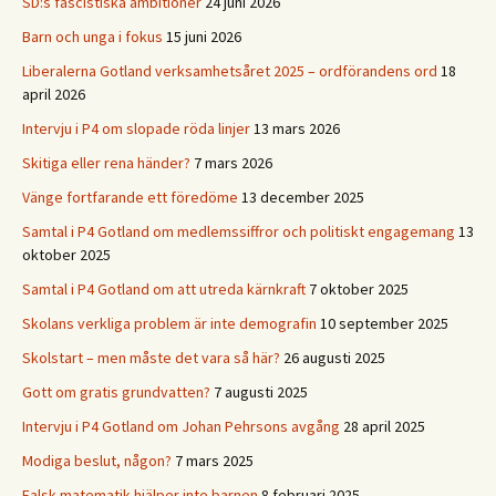
SD:s fascistiska ambitioner
24 juni 2026
Barn och unga i fokus
15 juni 2026
Liberalerna Gotland verksamhetsåret 2025 – ordförandens ord
18
april 2026
Intervju i P4 om slopade röda linjer
13 mars 2026
Skitiga eller rena händer?
7 mars 2026
Vänge fortfarande ett föredöme
13 december 2025
Samtal i P4 Gotland om medlemssiffror och politiskt engagemang
13
oktober 2025
Samtal i P4 Gotland om att utreda kärnkraft
7 oktober 2025
Skolans verkliga problem är inte demografin
10 september 2025
Skolstart – men måste det vara så här?
26 augusti 2025
Gott om gratis grundvatten?
7 augusti 2025
Intervju i P4 Gotland om Johan Pehrsons avgång
28 april 2025
Modiga beslut, någon?
7 mars 2025
Falsk matematik hjälper inte barnen
8 februari 2025