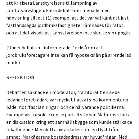
att kritisera Länsstyrelsens tillämpning av
jordförvärvslagen. Flera debattörer menade med
hänvisning till ett (1) exempel att det var väl känt att just
fastlandsägda jordbruksfastigheter lämnades för fäfot,
och att det visade att Länsstyrelsen inte skötte sin uppgift.
(Under debatten ’informerades’ också om att
jordbruksföretagare inte kan få hypotekslån på arrenderad
mark.)
REFLEKTION
Debatten saknade en moderator, framförallt en av de
ledande företrädare var mycket hätsk i sina kommentarer
både mot ‘fastlänningar’ och de närvarande politikerna.
Exempelvis försökte centerpartiets Johan Malmros starta
en diskussion kring ett samhällsbygge som kunde stärka de
lokalboende. Men detta avfärdades som en flykt från
ämnet. Markägarens bostadsadress var huvudfrågan. Med