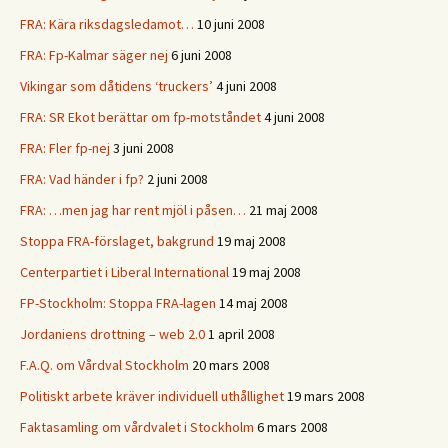
FRA: Kära riksdagsledamot…
10 juni 2008
FRA: Fp-Kalmar säger nej
6 juni 2008
Vikingar som dåtidens ‘truckers’
4 juni 2008
FRA: SR Ekot berättar om fp-motståndet
4 juni 2008
FRA: Fler fp-nej
3 juni 2008
FRA: Vad händer i fp?
2 juni 2008
FRA: …men jag har rent mjöl i påsen…
21 maj 2008
Stoppa FRA-förslaget, bakgrund
19 maj 2008
Centerpartiet i Liberal International
19 maj 2008
FP-Stockholm: Stoppa FRA-lagen
14 maj 2008
Jordaniens drottning – web 2.0
1 april 2008
F.A.Q. om Vårdval Stockholm
20 mars 2008
Politiskt arbete kräver individuell uthållighet
19 mars 2008
Faktasamling om vårdvalet i Stockholm
6 mars 2008