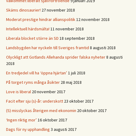
Välkommet liberalt självförtroende
9 januari 2019
Skäms dinosaurier!
27 november 2018
Moderat prestige hindrar allianspolitik
12 november 2018
Intellektuell härdsmälta!
11 november 2018
Liberala blocket större än SD
18 september 2018
Landsbygden har nyckeln till Sveriges framtid
8 augusti 2018
Olyckligt att Gotlands Allehanda sprider falska nyheter
8 augusti
2018
En tredjedel vill ha ‘öppna hjärtan’
1 juli 2018
På torget ryms många åsikter
28 maj 2018
Love is liberal
20 november 2017
Facit efter sju (s)-år: underskott
23 oktober 2017
(S) misslyckas återigen med ekonomin
20 oktober 2017
‘Ingen riktig mor’
16 oktober 2017
Dags för ny upphandling
3 augusti 2017