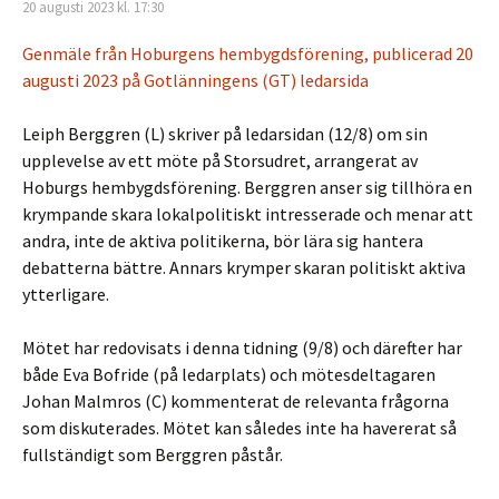
20 augusti 2023 kl. 17:30
Genmäle från Hoburgens hembygdsförening, publicerad 20
augusti 2023 på Gotlänningens (GT) ledarsida
Leiph Berggren (L) skriver på ledarsidan (12/8) om sin
upplevelse av ett möte på Storsudret, arrangerat av
Hoburgs hembygdsförening. Berggren anser sig tillhöra en
krympande skara lokalpolitiskt intresserade och menar att
andra, inte de aktiva politikerna, bör lära sig hantera
debatterna bättre. Annars krymper skaran politiskt aktiva
ytterligare.
Mötet har redovisats i denna tidning (9/8) och därefter har
både Eva Bofride (på ledarplats) och mötesdeltagaren
Johan Malmros (C) kommenterat de relevanta frågorna
som diskuterades. Mötet kan således inte ha havererat så
fullständigt som Berggren påstår.