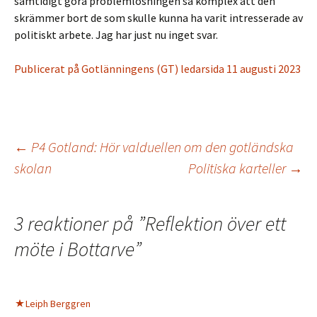
samtidigt göra problemlösningen så komplex att den
skrämmer bort de som skulle kunna ha varit intresserade av
politiskt arbete. Jag har just nu inget svar.
Publicerat på Gotlänningens (GT) ledarsida 11 augusti 2023
←
P4 Gotland: Hör valduellen om den gotländska
skolan
Politiska karteller
→
Inläggsnavigering
3 reaktioner på ”
Reflektion över ett
möte i Bottarve
”
Leiph Berggren