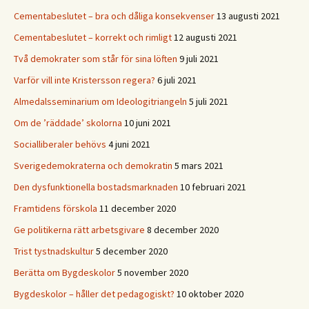
Cementabeslutet – bra och dåliga konsekvenser
13 augusti 2021
Cementabeslutet – korrekt och rimligt
12 augusti 2021
Två demokrater som står för sina löften
9 juli 2021
Varför vill inte Kristersson regera?
6 juli 2021
Almedalsseminarium om Ideologitriangeln
5 juli 2021
Om de ’räddade’ skolorna
10 juni 2021
Socialliberaler behövs
4 juni 2021
Sverigedemokraterna och demokratin
5 mars 2021
Den dysfunktionella bostadsmarknaden
10 februari 2021
Framtidens förskola
11 december 2020
Ge politikerna rätt arbetsgivare
8 december 2020
Trist tystnadskultur
5 december 2020
Berätta om Bygdeskolor
5 november 2020
Bygdeskolor – håller det pedagogiskt?
10 oktober 2020