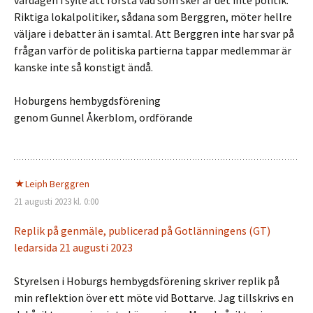
vardagen i syfte att förstå vad som sker är det inte politik.
Riktiga lokalpolitiker, sådana som Berggren, möter hellre
väljare i debatter än i samtal. Att Berggren inte har svar på
frågan varför de politiska partierna tappar medlemmar är
kanske inte så konstigt ändå.
Hoburgens hembygdsförening
genom Gunnel Åkerblom, ordförande
Leiph Berggren
21 augusti 2023 kl. 0:00
Replik på genmäle, publicerad på Gotlänningens (GT)
ledarsida 21 augusti 2023
Styrelsen i Hoburgs hembygdsförening skriver replik på
min reflektion över ett möte vid Bottarve. Jag tillskrivs en