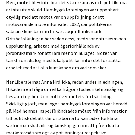
Men, mötet blev inte bra, det ska erkännas och politikerna
är inte utan skuld. Hembygdsföreningen var uppenbart
otydlig med att mötet var en uppföljning av ett
motsvarande möte inför valet 2022, där politikerna
saknade kunskap om förvärv av jordbruksmark.
Ortsbefolkningen har sedan dess, med stor entusiasm och
uppslutning, arbetat med ägarförhållande av
jordbruksmark för att lära mer om nuläget. Mötet var
tänkt som dialog med lokalpolitiker inför det fortsatta
arbetet med att öka kunskapen om vad som sker.
När Liberalernas Anna Hrdlicka, redan under inledningen,
flikade in en fråga om vilka frågor studiecirkeln ansåg sig
besvara tog hon kontroll över mötets fortsättning.
Skickligt gjort, men inget hembygdsföreningen var beredd
på. Med hennes inspel förändrades mötet från information
till politisk debatt där ortsborna förväntades förklara
varför man skaffade sig kunskap genom att på en karta
markera vad som ägs av gotlänningar respektive