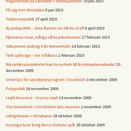
Högavlönade på valsedeln = heltidspolitiker
10 juni 2010
På väg mot Almedalen
8 juni 2010
Tobleronepolitik
27 april 2010
Ny polispolitik – sluta flumma om hårda straff
6 april 2010
Elpriserna rusar, många vill ha planekonomi
27 februari 2010
Välkommen ändring från Wennerholm
24 februari 2010
Tänk spårvagn – kör trådbuss
1 februari 2010
Riksantikvarieämbetet kan ha nyckeln till Brommaplanseländet
10
december 2009
Grönt ljus för sprutbytesprogram i Stockholm
3 december 2009
Polispolitik
26 november 2009
Leiph levererar – kryssa Leiph
14 november 2009
Styrelsearbete i Stockholms läns museum
2 november 2009
Lidingöbanan + Värtabanan
28 oktober 2009
Konstiga turer kring Norra Stations spår
26 oktober 2009