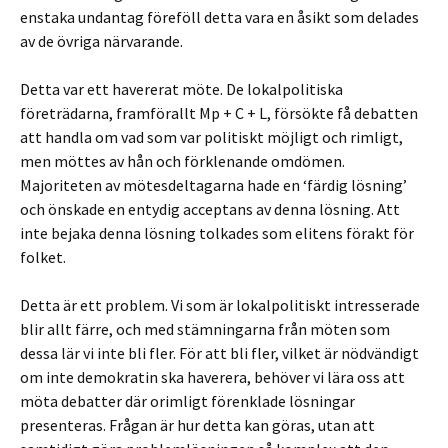
enstaka undantag föreföll detta vara en åsikt som delades
av de övriga närvarande.
Detta var ett havererat möte. De lokalpolitiska
företrädarna, framförallt Mp + C + L, försökte få debatten
att handla om vad som var politiskt möjligt och rimligt,
men möttes av hån och förklenande omdömen.
Majoriteten av mötesdeltagarna hade en ‘färdig lösning’
och önskade en entydig acceptans av denna lösning. Att
inte bejaka denna lösning tolkades som elitens förakt för
folket.
Detta är ett problem. Vi som är lokalpolitiskt intresserade
blir allt färre, och med stämningarna från möten som
dessa lär vi inte bli fler. För att bli fler, vilket är nödvändigt
om inte demokratin ska haverera, behöver vi lära oss att
möta debatter där orimligt förenklade lösningar
presenteras. Frågan är hur detta kan göras, utan att