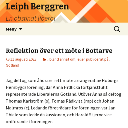
Leiph Berggren
En obstinat liberal
Hoppa
Sök
Meny
till
efter:
innehåll
Reflektion över ett möte i Bottarve
11 augusti 2023
...bland annat om, eller publicerat på,
Gotland
Jag deltog som åhörare i ett möte arrangerat av Hoburgs
Hembygdsförening, där Anna Hrdlicka förtjänstfullt
representerade Liberalerna Gotland. Utöver Anna så deltog
Thomas Karlström (s), Tomas Rådkvist (mp) och Johan
Malmros (c). Ledande företrädare för föreningen var Jan
Thiele som ledde diskussionen, och Harald Stjerne vice
ordförande i föreningen.