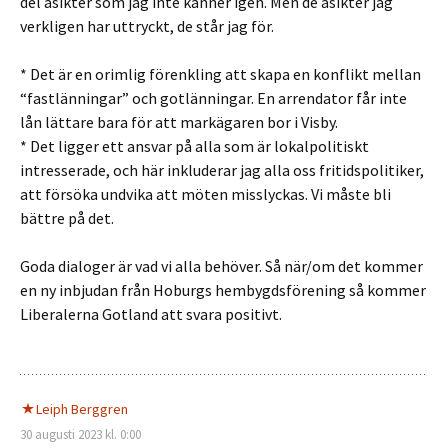
del åsikter som jag inte känner igen. Men de åsikter jag
verkligen har uttryckt, de står jag för.
* Det är en orimlig förenkling att skapa en konflikt mellan
“fastlänningar” och gotlänningar. En arrendator får inte
lån lättare bara för att markägaren bor i Visby.
* Det ligger ett ansvar på alla som är lokalpolitiskt
intresserade, och här inkluderar jag alla oss fritidspolitiker,
att försöka undvika att möten misslyckas. Vi måste bli
bättre på det.
Goda dialoger är vad vi alla behöver. Så när/om det kommer
en ny inbjudan från Hoburgs hembygdsförening så kommer
Liberalerna Gotland att svara positivt.
Leiph Berggren
30 augusti 2023 kl. 0:00