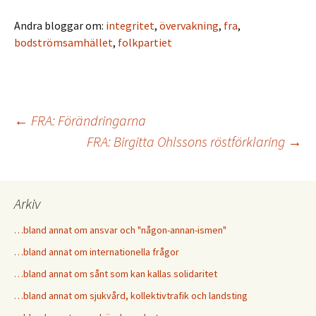
Andra bloggar om:
integritet
,
övervakning
,
fra
,
bodströmsamhället
,
folkpartiet
←
FRA: Förändringarna
FRA: Birgitta Ohlssons röstförklaring
→
Inläggsnavigering
Arkiv
…bland annat om ansvar och "någon-annan-ismen"
…bland annat om internationella frågor
…bland annat om sånt som kan kallas solidaritet
…bland annat om sjukvård, kollektivtrafik och landsting