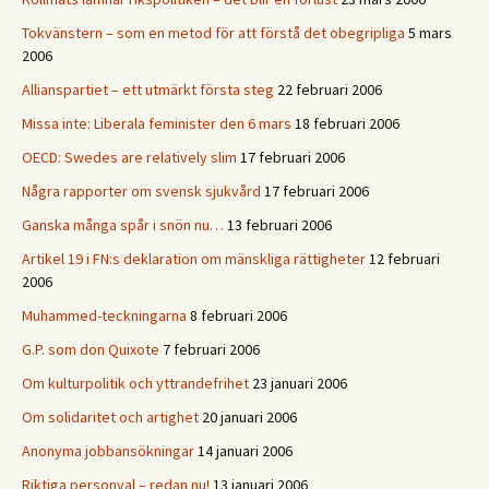
Tokvänstern – som en metod för att förstå det obegripliga
5 mars
2006
Allianspartiet – ett utmärkt första steg
22 februari 2006
Missa inte: Liberala feminister den 6 mars
18 februari 2006
OECD: Swedes are relatively slim
17 februari 2006
Några rapporter om svensk sjukvård
17 februari 2006
Ganska många spår i snön nu…
13 februari 2006
Artikel 19 i FN:s deklaration om mänskliga rättigheter
12 februari
2006
Muhammed-teckningarna
8 februari 2006
G.P. som don Quixote
7 februari 2006
Om kulturpolitik och yttrandefrihet
23 januari 2006
Om solidaritet och artighet
20 januari 2006
Anonyma jobbansökningar
14 januari 2006
Riktiga personval – redan nu!
13 januari 2006