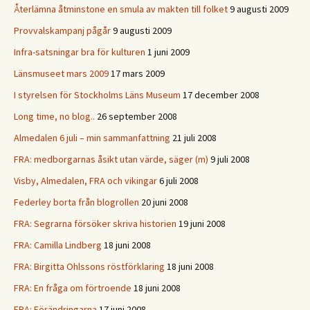
Återlämna åtminstone en smula av makten till folket
9 augusti 2009
Provvalskampanj pågår
9 augusti 2009
Infra-satsningar bra för kulturen
1 juni 2009
Länsmuseet mars 2009
17 mars 2009
I styrelsen för Stockholms Läns Museum
17 december 2008
Long time, no blog..
26 september 2008
Almedalen 6 juli – min sammanfattning
21 juli 2008
FRA: medborgarnas åsikt utan värde, säger (m)
9 juli 2008
Visby, Almedalen, FRA och vikingar
6 juli 2008
Federley borta från blogrollen
20 juni 2008
FRA: Segrarna försöker skriva historien
19 juni 2008
FRA: Camilla Lindberg
18 juni 2008
FRA: Birgitta Ohlssons röstförklaring
18 juni 2008
FRA: En fråga om förtroende
18 juni 2008
FRA: Förändringarna
17 juni 2008