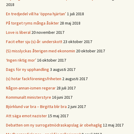
2018
En tredjedel vill ha ‘öppna hjärtan’
1 juli 2018
På torget ryms många åsikter
28 maj 2018
Love is liberal
20 november 2017
Facit efter sju (s)-år: underskott
23 oktober 2017
(S) misslyckas återigen med ekonomin
20 oktober 2017
‘Ingen riktig mor’
16 oktober 2017
Dags för ny upphandling
3 augusti 2017
(s) hotar fackföreningsfriheten
2 augusti 2017
Någon-annan-ismen regerar
28 juli 2017
Kommunalt ministerstyre
16 juni 2017
Björklund var bra – Birgitta blir bra
2 juni 2017
Att säga emot nazister
15 maj 2017
Debatten om ny surrogatmödraskapslag är obehaglig
12 maj 2017