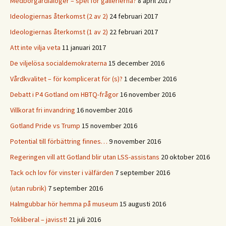
Medborgardialoger – spel för gallerierna?
8 april 2017
Ideologiernas återkomst (2 av 2)
24 februari 2017
Ideologiernas återkomst (1 av 2)
22 februari 2017
Att inte vilja veta
11 januari 2017
De viljelösa socialdemokraterna
15 december 2016
Vårdkvalitet – för komplicerat för (s)?
1 december 2016
Debatt i P4 Gotland om HBTQ-frågor
16 november 2016
Villkorat fri invandring
16 november 2016
Gotland Pride vs Trump
15 november 2016
Potential till förbättring finnes…
9 november 2016
Regeringen vill att Gotland blir utan LSS-assistans
20 oktober 2016
Tack och lov för vinster i välfärden
7 september 2016
(utan rubrik)
7 september 2016
Halmgubbar hör hemma på museum
15 augusti 2016
Tokliberal – javisst!
21 juli 2016