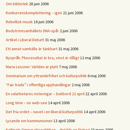
Om bibliotek
28 juni 2006
Konkurrenskomplettering – igen
21 juni 2006
Rebellisk musik
16 juni 2006
Bodströmsamhällets DNA-spår
2 juni 2006
Artikel i Liberal Debatt
31 maj 2006
Ett annat samhälle är tänkbart
31 maj 2006
Nyspråk: Plusresultat är bra, vinst är dåligt
12 maj 2006
Maria Lessner: Världen är platt
7 maj 2006
Seminarium om yttrandefrihet och kulturpolitik
6 maj 2006
“Fair trade” i offentliga upphandlingar
2 maj 2006
En valarbetares noteringar – bokbord 22 april
22 april 2006
Long time – no web-see
14 april 2006
Det fria ordet – navet i en liberal kulturpolitik
14 april 2006
Lysande om kommunismen
13 april 2006
Kollmats lämnar rikspolitiken – det blir en förlust
23 mars 2006