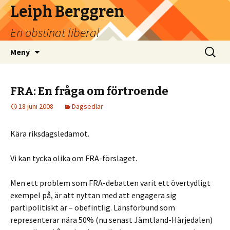
Leiph Berggren
En obstinat liberal
Hoppa
Sök
Meny
till
efter:
innehåll
FRA: En fråga om förtroende
18 juni 2008
Dagsedlar
Kära riksdagsledamot.
Vi kan tycka olika om FRA-förslaget.
Men ett problem som FRA-debatten varit ett övertydligt
exempel på, är att nyttan med att engagera sig
partipolitiskt är – obefintlig. Länsförbund som
representerar nära 50% (nu senast Jämtland-Härjedalen)