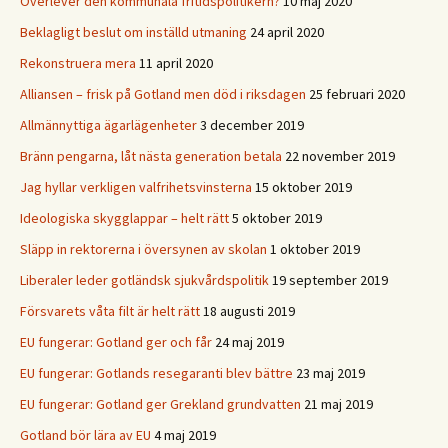
Överlever den kommunala fritidspolitikern?
10 maj 2020
Beklagligt beslut om inställd utmaning
24 april 2020
Rekonstruera mera
11 april 2020
Alliansen – frisk på Gotland men död i riksdagen
25 februari 2020
Allmännyttiga ägarlägenheter
3 december 2019
Bränn pengarna, låt nästa generation betala
22 november 2019
Jag hyllar verkligen valfrihetsvinsterna
15 oktober 2019
Ideologiska skygglappar – helt rätt
5 oktober 2019
Släpp in rektorerna i översynen av skolan
1 oktober 2019
Liberaler leder gotländsk sjukvårdspolitik
19 september 2019
Försvarets våta filt är helt rätt
18 augusti 2019
EU fungerar: Gotland ger och får
24 maj 2019
EU fungerar: Gotlands resegaranti blev bättre
23 maj 2019
EU fungerar: Gotland ger Grekland grundvatten
21 maj 2019
Gotland bör lära av EU
4 maj 2019