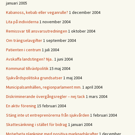
januari 2005
Kabanoss, kebab eller veganrulle?
1 december 2004
Lita på individerna
1 november 2004
Remissvar till ansvarsutredningen
1 oktober 2004
Om trängselavgifter
1 september 2004
Patienten i centrum
1 juli 2004
Avskaffa landstingen? Nja..
1 juni 2004
Kommunal tillväxtpolitik
15 maj 2004
Sjukvårdspolitiska grundsatser
1 maj 2004
Municipalsamhällen, regionparlament mm.
1 april 2004
Diskriminerande övergångsregler – nej tack
1 mars 2004
En aktiv förening
15 februari 2004
Stäng inte ut entreprenörerna från sjukvården
1 februari 2004
Skattesänkning i stället för bidrag
1 januari 2004
Motarbeta plankning med positiva marknadskrafter
1 december