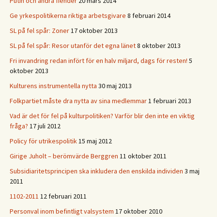
Putin och andra fiender
20 mars 2014
Ge yrkespolitikerna riktiga arbetsgivare
8 februari 2014
SL på fel spår: Zoner
17 oktober 2013
SL på fel spår: Resor utanför det egna länet
8 oktober 2013
Fri invandring redan infört för en halv miljard, dags för resten!
5
oktober 2013
Kulturens instrumentella nytta
30 maj 2013
Folkpartiet måste dra nytta av sina medlemmar
1 februari 2013
Vad är det för fel på kulturpolitiken? Varför blir den inte en viktig
fråga?
17 juli 2012
Policy för utrikespolitik
15 maj 2012
Girige Juholt – berömvärde Berggren
11 oktober 2011
Subsidiaritetsprincipen ska inkludera den enskilda individen
3 maj
2011
1102-2011
12 februari 2011
Personval inom befintligt valsystem
17 oktober 2010