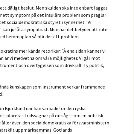
 ett dåligt beslut. Men skulden ska inte enbart läggas
är ett symptom på det insulära problem som präglar
det socialdemokratiska styret i synnerhet. ‘Vi
 kan ju låta sympatiskt. Men när det betyder att inte
l med hemmaplan så blir det ett problem.
mokratins mer kända retoriker: ”Å ena sidan känner vi
an är vi medvetna om våra möjligheter. Vi går mot
ument och övertygelsen som drivkraft. Ty politik,
använda kunskapen som instrument verkar främmande
d.
n Björklund när han varnade för den ryska
tt placera stridsvagnar på ön sågs som en politisk
ag håller även den socialdemokratiska försvarsministern
 särskilt uppmärksammas. Gotlands