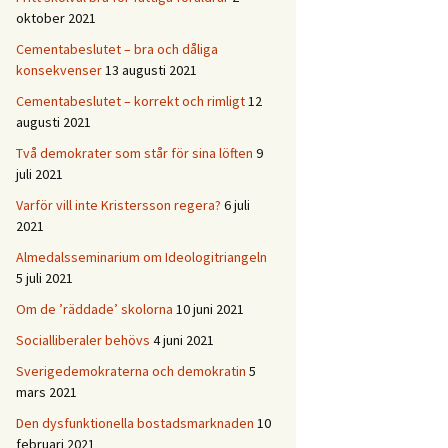
oktober 2021
Cementabeslutet – bra och dåliga
konsekvenser
13 augusti 2021
Cementabeslutet – korrekt och rimligt
12
augusti 2021
Två demokrater som står för sina löften
9
juli 2021
Varför vill inte Kristersson regera?
6 juli
2021
Almedalsseminarium om Ideologitriangeln
5 juli 2021
Om de ’räddade’ skolorna
10 juni 2021
Socialliberaler behövs
4 juni 2021
Sverigedemokraterna och demokratin
5
mars 2021
Den dysfunktionella bostadsmarknaden
10
februari 2021