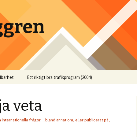
ggren
llbarhet
Ett riktigt bra trafikprogram (2004)
lja veta
m internationella frågor
,
...bland annat om, eller publicerat på,