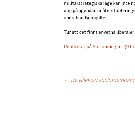
militärstrategiska läge kan inte n
upp på agendan är återetableringe
andrahandsuppgifter.
Tur att det finns envetna liberaler
Publicerat på Gotlänningens (GT) 
←
De viljelösa socialdemokr
Inläggsnavigering