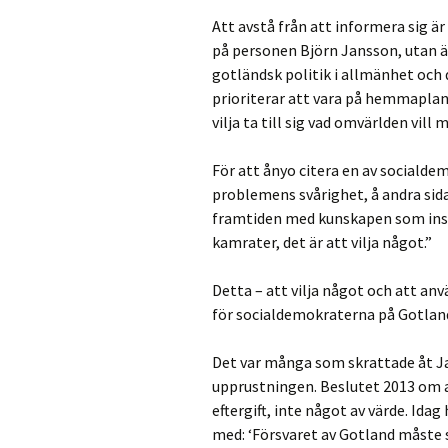
Att avstå från att informera sig är
på personen Björn Jansson, utan 
gotländsk politik i allmänhet och 
prioriterar att vara på hemmaplan’
vilja ta till sig vad omvärlden vil
För att ånyo citera en av socialde
problemens svårighet, å andra sid
framtiden med kunskapen som instr
kamrater, det är att vilja något.”
Detta – att vilja något och att 
för socialdemokraterna på Gotlan
Det var många som skrattade åt Ja
upprustningen. Beslutet 2013 om a
eftergift, inte något av värde. Id
med: ‘Försvaret av Gotland måste