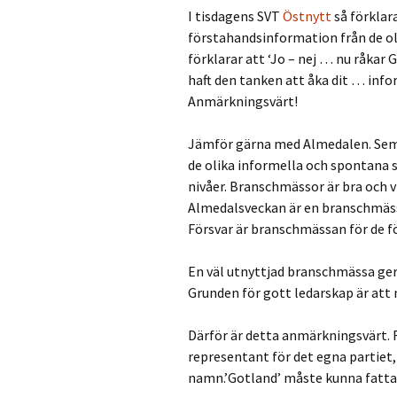
I tisdagens SVT
Östnytt
så förklar
förstahandsinformation från de ol
förklarar att ‘Jo – nej … nu råkar 
haft den tanken att åka dit … info
Anmärkningsvärt!
Jämför gärna med Almedalen. Semin
de olika informella och spontana 
nivåer. Branschmässor är bra och 
Almedalsveckan är en branschmässa
Försvar är branschmässan för de f
En väl utnyttjad branschmässa ge
Grunden för gott ledarskap är att
Därför är detta anmärkningsvärt. 
representant för det egna partiet, 
namn.’Gotland’ måste kunna fatta