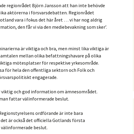
ade regionrådet Björn Jansson att han inte behövde
ika aktörerna i försvarsdebatten. Regionrådet
Gotland vara i fokus det här året … vi har nog aldrig
rmation, den får vi via den mediebevakning som sker’.
arierna är viktiga och bra, men minst lika viktiga är
samtalen mellan olika befattningshavare på olika
viktiga mötesplatser för respektive yrkesområde.
 för hela den offentliga sektorn och Folk och
örsvarspolitiskt engagerade.
r viktig och god information om ämnesområdet.
 man fattar välinformerade beslut.
Regionstyrelsens ordförande är inte bara
det är också det officiella Gotlands första
 välinformerade beslut.