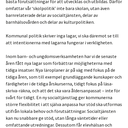
bästa förutsättningar för att utvecklas och utbildas. Därför
omfattar vår ‘skolpolitik’ inte bara skolan, utan även
barnrelaterade delar av socialtjänsten, delar av
barnhälsovården och delar av kulturpolitiken.
Kommunal politik skriver inga lagar, vi ska däremot se till
att intentionerna med lagarna fungerar i verkligheten.
Inom barn- och ungdomsverksamheten har vi de senaste
åren fått nya lagar som förbättrar möjligheterna med
tidiga insatser. Nya läroplaner är på väg med fokus på de
tidiga åren, som till exempel grundläggande kunskaper och
färdigheter i de tidiga årskurserna, tidigt fokus på läsa-
skriva-räkna, och att det ska vara åldersanpassat – inte för
svårt för tidigt. En ny socialtjänstlag ger kommunerna
större flexibilitet i att själva anpassa hur stöd ska utformas
utifrån lokala behov och förutsättningar. Socialtjänsten
kan nu snabbare ge stöd, utan långa väntetider eller
omfattande utredningar. Dessutom får elevhälsan och