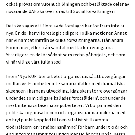
också prövas om vuxenutbildningen och besläktade delar av
nuvarande UAF ska överföras till Socialförvaltningen.
Det ska sägas att flera av de förslag vi här för fram inte är
nya. En del har vi föreslagit tidigare i olika motioner. Annat
har vi hämtat inifrån de olika förvaltningarna, från andra
kommuner, eller från samtal med fackföreningarna.
Ytterligare en del är sådant som redan påbörjats, och som
vi här vill ge vårt fulla stöd.
Inom ‘Nya BUF’ bör arbetet organiseras så att övergångar
mellan verksamheter inte sammanfaller med dramatiska
skeenden i barnens utveckling. Idag sker större övergångar
under det som tidigare kallades ‘trotsåldern’, och under de
mest intensiva faserna av puberteten. Vi börjar med den
politiska organisationen och organiserar nämnderna med
en brytpunkt kopplad till den relativt stillsamma
tioårsåldern: en ‘småbarnsnämnd’ för barn under tio år och
en ‘ungdomsnämnd’ för ungdomar tio år och uppåt. Dessa