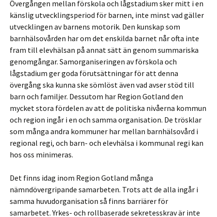
Övergången mellan förskola och lågstadium sker mitt i en
känslig utvecklingsperiod för barnen, inte minst vad gäller
utvecklingen av barnens motorik. Den kunskap som
barnhälsovården har om det enskilda barnet når ofta inte
fram till elevhälsan på annat sätt än genom summariska
genomgångar. Samorganiseringen av förskola och
lågstadium ger goda förutsättningar för att denna
övergång ska kunna ske sömlöst även vad avser stöd till
barn och familjer. Dessutom har Region Gotland den
mycket stora fördelen av att de politiska nivåerna kommun
och region ingår i en och samma organisation. De trösklar
som många andra kommuner har mellan barnhälsovård i
regional regi, och barn- och elevhälsa i kommunal regi kan
hos oss minimeras.
Det finns idag inom Region Gotland många
nämndövergripande samarbeten. Trots att de alla ingår i
samma huvudorganisation så finns barriärer för
samarbetet. Yrkes- och rollbaserade sekretesskrav är inte