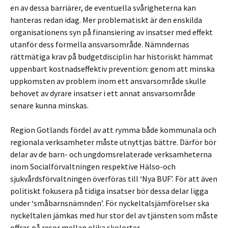
en av dessa barriärer, de eventuella svårigheterna kan
hanteras redan idag. Mer problematiskt är den enskilda
organisationens syn på finansiering av insatser med effekt
utanför dess formella ansvarsområde. Nämndernas
rättmätiga krav på budgetdisciplin har historiskt hämmat
uppenbart kostnadseffektiv prevention: genom att minska
uppkomsten av problem inom ett ansvarsområde skulle
behovet av dyrare insatser i ett annat ansvarsområde
senare kunna minskas.
Region Gotlands fördel av att rymma både kommunala och
regionala verksamheter måste utnyttjas bättre. Därför bör
delar av de barn- och ungdomsrelaterade verksamheterna
inom Socialförvaltningen respektive Hälso-och
sjukvårdsförvaltningen överföras till ‘Nya BUF’. För att även
politiskt fokusera på tidiga insatser bör dessa delar ligga
under ‘småbarnsnämnden’. För nyckeltalsjämförelser ska
nyckeltalen jämkas med hur stor del av tjänsten som måste
offras på resor mellan olika skolorter.