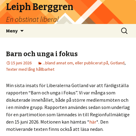
Leiph Berggren
En obstinat liberal
Hoppa
Sök
Meny
till
efter:
innehåll
Barn och unga i fokus
15 juni 2026
...bland annat om, eller publicerat på, Gotland
,
Texter med lång hållbarhet
Min sista insats för Liberalerna Gotland var att färdigställa
rapporten “Barn och unga i Fokus”. Vi var många som
diskuterade innehållet, både på större medlemsmöten och
i en mindre grupp. Rapporten användes sedan som underlag
för en partimotion som lämnades in till Regionfullmäktige
den 15 juni 2026. Motionen kan hämtas *
här
*. Den
motiverande texten finns också att läsa nedan.