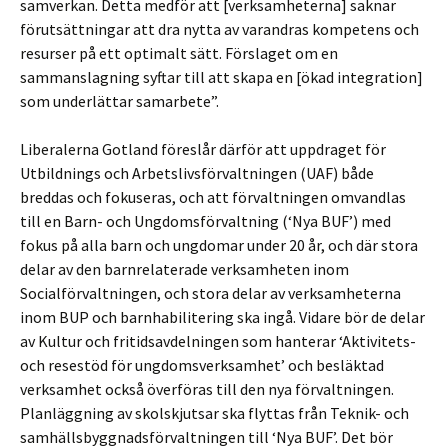
samverkan. Detta medför att [verksamheterna] saknar
förutsättningar att dra nytta av varandras kompetens och
resurser på ett optimalt sätt. Förslaget om en
sammanslagning syftar till att skapa en [ökad integration]
som underlättar samarbete”.
Liberalerna Gotland föreslår därför att uppdraget för
Utbildnings och Arbetslivsförvaltningen (UAF) både
breddas och fokuseras, och att förvaltningen omvandlas
till en Barn- och Ungdomsförvaltning (‘Nya BUF’) med
fokus på alla barn och ungdomar under 20 år, och där stora
delar av den barnrelaterade verksamheten inom
Socialförvaltningen, och stora delar av verksamheterna
inom BUP och barnhabilitering ska ingå. Vidare bör de delar
av Kultur och fritidsavdelningen som hanterar ‘Aktivitets-
och resestöd för ungdomsverksamhet’ och besläktad
verksamhet också överföras till den nya förvaltningen.
Planläggning av skolskjutsar ska flyttas från Teknik- och
samhällsbyggnadsförvaltningen till ‘Nya BUF’. Det bör