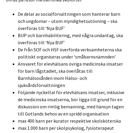
De delar av socialförvaltningen som hanterar barn
och ungdomar – utom myndighetsutövning – ska
överföras till ‘Nya BUF’
BUP och barnhabilitering, med några undantag, ska
överföras till ‘Nya BUF’
De från SOF och HSF överförda verksamheterna ska
politiskt organiseras under ‘småbarnsnämnden’
Ansvaret för elevhälsans övriga medicinska insatser
för barn lågstadiet, ska överlåtas till
Barnhälsovården inom Hälso- och
sjukvårdsförvaltningen
Följande nyckeltal för elevhälsans insatser, inklusive
de medicinska insatserna, bör ligga till grund för en
diskussion om rimlig bemanning, med hänsyn tagen
till Gotlands behov av en spridd organisation
max 400 barn per kurator respektive skolsköterska
max 1.000 barn per skolpsykolog, fysioterapeut