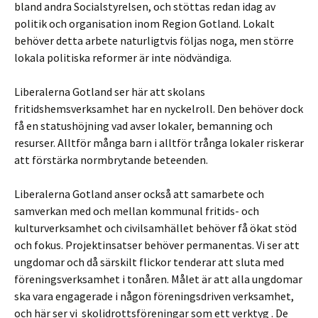
bland andra Socialstyrelsen, och stöttas redan idag av
politik och organisation inom Region Gotland. Lokalt
behöver detta arbete naturligtvis följas noga, men större
lokala politiska reformer är inte nödvändiga.
Liberalerna Gotland ser här att skolans
fritidshemsverksamhet har en nyckelroll. Den behöver dock
få en statushöjning vad avser lokaler, bemanning och
resurser. Alltför många barn i alltför trånga lokaler riskerar
att förstärka normbrytande beteenden.
Liberalerna Gotland anser också att samarbete och
samverkan med och mellan kommunal fritids- och
kulturverksamhet och civilsamhället behöver få ökat stöd
och fokus. Projektinsatser behöver permanentas. Vi ser att
ungdomar och då särskilt flickor tenderar att sluta med
föreningsverksamhet i tonåren. Målet är att alla ungdomar
ska vara engagerade i någon föreningsdriven verksamhet,
och här ser vi skolidrottsföreningar som ett verktyg . De