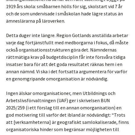
1919 års skola: småbarnen hölls för sig, skolstart vid 7 år
och de som undervisade i småskolan hade lägre status än
ämneslärarna på läroverken.
Detta duger inte längre. Region Gotlands anställda arbetar
varje dag förtjänstfullt med medborgarna i fokus, då måste
också organisationsstrukturen göra det. Nämndernas
rättmätiga krav på budgetdisciplin får inte försvåra tidiga
insatser bara för att det goda resultatet räknas hem i en
annan nämnd. Vi ska i det fortsatta argumentera för varför
en genomgripande omorganisation är nödvändig.
Ingen älskar omorganisationer, men Utbildnings och
Arbetslivsförvaltningen (UAF) ger i skrivelsen BUN
2025/259 (i ett förslag till en annan omorganisation) en
god motivering till varför det ibland är nödvändigt: “Trots
att [verksamheterna] är geografiskt samlokaliserade, finns
organisatoriska hinder som begränsar möjligheten till