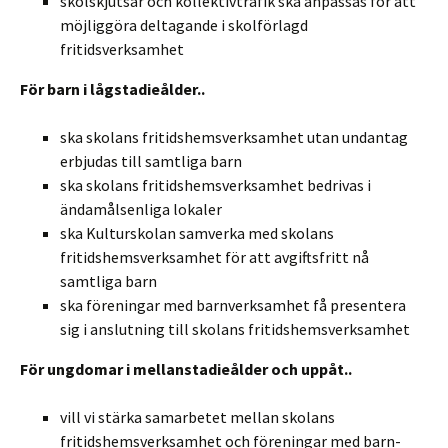
skolskjutsar och kollektivtrafik ska anpassas för att
möjliggöra deltagande i skolförlagd
fritidsverksamhet
För barn i lågstadieålder..
ska skolans fritidshemsverksamhet utan undantag
erbjudas till samtliga barn
ska skolans fritidshemsverksamhet bedrivas i
ändamålsenliga lokaler
ska Kulturskolan samverka med skolans
fritidshemsverksamhet för att avgiftsfritt nå
samtliga barn
ska föreningar med barnverksamhet få presentera
sig i anslutning till skolans fritidshemsverksamhet
För ungdomar i mellanstadieålder och uppåt..
vill vi stärka samarbetet mellan skolans
fritidshemsverksamhet och föreningar med barn-