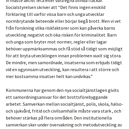
Vi måste aktivt leta efter våra egna blinda fläckar.
Socialstyrelsen skriver att “Det finns ingen enskild
förklaring till varför vissa barn och unga utvecklar
normbrytande beteende eller börjar begå brott. Men vi vet
från forskning vilka riskfaktorer som kan påverka barns
utveckling negativt och öka risken för kriminalitet. Barn
och unga som bryter mot normer, regler eller lagar
behöver uppmärksammas och få stöd så tidigt som möjligt
för att bryta utvecklingen innan problemen vuxit sig stora.
De mindre, men samordnade, insatserna som erbjuds tidigt
vid en ogynnsam utveckling, kan resultera i att större och
mer kostsamma insatser helt kan undvikas.”
Kommunerna har genom den nya socialtjänstlagen givits
ett samordningsansvar för det brottsförebyggande
arbetet. Samverkan mellan socialtjänst, polis, skola, hälso-
och sjukvård, fritid och civilsamhälle måste vara stark , och
behöver stärkas på flera områden. Den institutionella
samverkan sker under övervakning och metodutveckling av