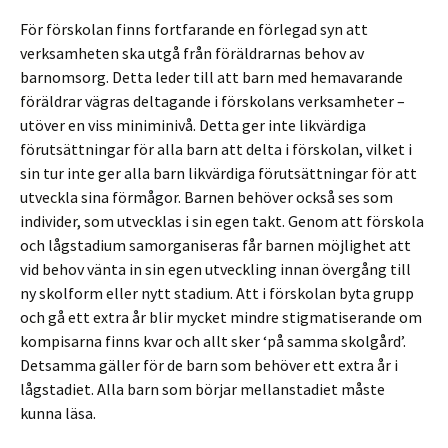
För förskolan finns fortfarande en förlegad syn att
verksamheten ska utgå från föräldrarnas behov av
barnomsorg. Detta leder till att barn med hemavarande
föräldrar vägras deltagande i förskolans verksamheter –
utöver en viss miniminivå. Detta ger inte likvärdiga
förutsättningar för alla barn att delta i förskolan, vilket i
sin tur inte ger alla barn likvärdiga förutsättningar för att
utveckla sina förmågor. Barnen behöver också ses som
individer, som utvecklas i sin egen takt. Genom att förskola
och lågstadium samorganiseras får barnen möjlighet att
vid behov vänta in sin egen utveckling innan övergång till
ny skolform eller nytt stadium. Att i förskolan byta grupp
och gå ett extra år blir mycket mindre stigmatiserande om
kompisarna finns kvar och allt sker ‘på samma skolgård’.
Detsamma gäller för de barn som behöver ett extra år i
lågstadiet. Alla barn som börjar mellanstadiet måste
kunna läsa.