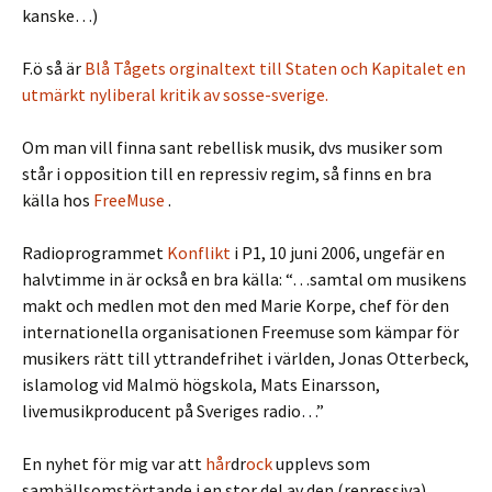
kanske…)
F.ö så är
Blå Tågets
orginaltext
till Staten och Kapitalet en
utmärkt nyliberal kritik av sosse-sverige.
Om man vill finna sant rebellisk musik, dvs musiker som
står i opposition till en repressiv regim, så finns en bra
källa hos
FreeMuse
.
Radioprogrammet
Konflikt
i P1, 10 juni 2006, ungefär en
halvtimme in är också en bra källa: “…samtal om musikens
makt och medlen mot den med Marie Korpe, chef för den
internationella organisationen Freemuse som kämpar för
musikers rätt till yttrandefrihet i världen, Jonas Otterbeck,
islamolog vid Malmö högskola, Mats Einarsson,
livemusikproducent på Sveriges radio…”
En nyhet för mig var att
hår
dr
ock
upplevs som
samhällsomstörtande i en stor del av den (repressiva)