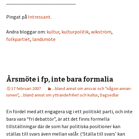
____________________________
Pingat på
Intressant
.
Andra bloggar om:
kultur
,
kulturpolitik
,
wikström
,
folkpartiet
,
landsmöte
Årsmöte i fp, inte bara formalia
17 februari 2007
...bland annat om ansvar och "någon-annan-
ismen"
,
...bland annat om yttrandefrihet och kultur
,
Dagsedlar
En fördel med att engagera sig i ett politiskt parti, och inte
bara vara “fri debattör”, är att det finns formella
tillställningar där de som har politiska positioner kan
ställas till svars även mellan valår. (‘Ställa till svars’ kan