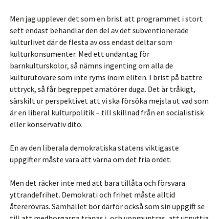
Men jag upplever det som en brist att programmet i stort
sett endast behandlar den del av det subventionerade
kulturlivet där de flesta av oss endast deltar som
kulturkonsumenter. Med ett undantag för
barnkulturskolor, så nämns ingenting om alla de
kulturutövare som inte ryms inom eliten. I brist på bättre
uttryck, så får begreppet amatörer duga. Det är tråkigt,
särskilt ur perspektivet att vi ska försöka mejsla ut vad som
är en liberal kulturpolitik – till skillnad från en socialistisk
eller konservativ dito.
En av den liberala demokratiska statens viktigaste
uppgifter måste vara att värna om det fria ordet.
Men det räcker inte med att bara tillåta och försvara
yttrandefrihet. Demokrati och frihet måste alltid
återerövras. Samhället bör därför också som sin uppgift se
till att medborgarna tränas i, och uppmuntras, att utnyttja