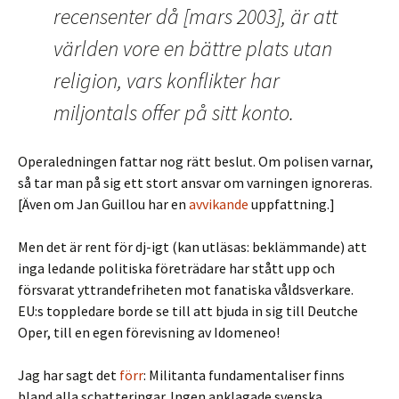
recensenter då [mars 2003], är att
världen vore en bättre plats utan
religion, vars konflikter har
miljontals offer på sitt konto.
Operaledningen fattar nog rätt beslut. Om polisen varnar,
så tar man på sig ett stort ansvar om varningen ignoreras.
[Även om Jan Guillou har en
avvikande
uppfattning.]
Men det är rent för dj-igt (kan utläsas: beklämmande) att
inga ledande politiska företrädare har stått upp och
försvarat yttrandefriheten mot fanatiska våldsverkare.
EU:s toppledare borde se till att bjuda in sig till Deutche
Oper, till en egen förevisning av Idomeneo!
Jag har sagt det
förr
: Militanta fundamentaliser finns
bland alla schatteringar. Ingen anklagade svenska