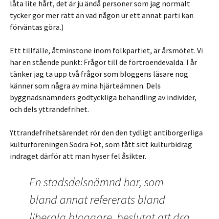
låta lite hårt, det är ju ändå personer som jag normalt
tycker gör mer rätt än vad någon ur ett annat parti kan
förväntas göra.)
Ett tillfälle, åtminstone inom folkpartiet, är årsmötet. Vi
har en stående punkt: Frågor till de förtroendevalda. I år
tänker jag ta upp två frågor som bloggens läsare nog
känner som några av mina hjärteämnen. Dels
byggnadsnämnders godtyckliga behandling av individer,
och dels yttrandefrihet.
Yttrandefrihetsärendet rör den den tydligt antiborgerliga
kulturföreningen Södra Fot, som fått sitt kulturbidrag
indraget därför att man hyser fel åsikter.
En stadsdelsnämnd har, som
bland annat refererats bland
liberala bloggare, beslutat att dra