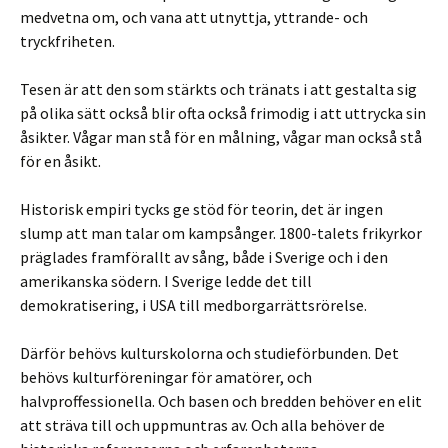
medvetna om, och vana att utnyttja, yttrande- och
tryckfriheten.
Tesen är att den som stärkts och tränats i att gestalta sig
på olika sätt också blir ofta också frimodig i att uttrycka sin
åsikter. Vågar man stå för en målning, vågar man också stå
för en åsikt.
Historisk empiri tycks ge stöd för teorin, det är ingen
slump att man talar om kampsånger. 1800-talets frikyrkor
präglades framförallt av sång, både i Sverige och i den
amerikanska södern. I Sverige ledde det till
demokratisering, i USA till medborgarrättsrörelse.
Därför behövs kulturskolorna och studieförbunden. Det
behövs kulturföreningar för amatörer, och
halvproffessionella. Och basen och bredden behöver en elit
att sträva till och uppmuntras av. Och alla behöver de