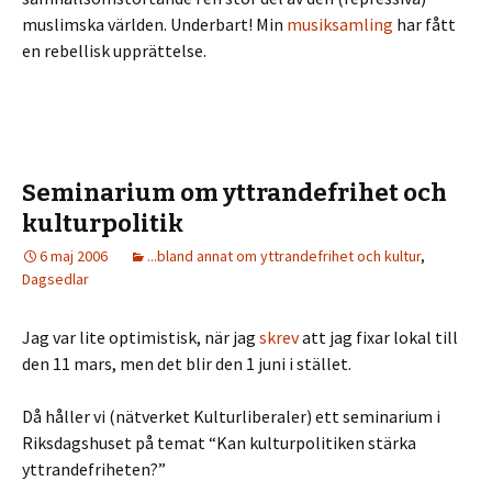
muslimska världen. Underbart! Min
musiksamling
har fått
en rebellisk upprättelse.
Seminarium om yttrandefrihet och
kulturpolitik
6 maj 2006
...bland annat om yttrandefrihet och kultur
,
Dagsedlar
Jag var lite optimistisk, när jag
skrev
att jag fixar lokal till
den 11 mars, men det blir den 1 juni i stället.
Då håller vi (nätverket Kulturliberaler) ett seminarium i
Riksdagshuset på temat “Kan kulturpolitiken stärka
yttrandefriheten?”