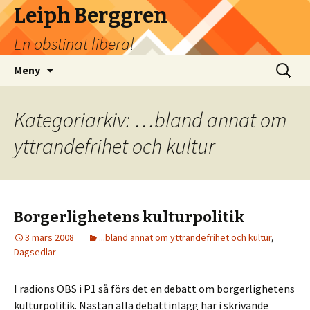
Leiph Berggren
En obstinat liberal
Hoppa
Sök
Meny
till
efter:
innehåll
Kategoriarkiv: …bland annat om
yttrandefrihet och kultur
Borgerlighetens kulturpolitik
3 mars 2008
...bland annat om yttrandefrihet och kultur
,
Dagsedlar
I radions OBS i P1 så förs det en debatt om borgerlighetens
kulturpolitik. Nästan alla debattinlägg har i skrivande