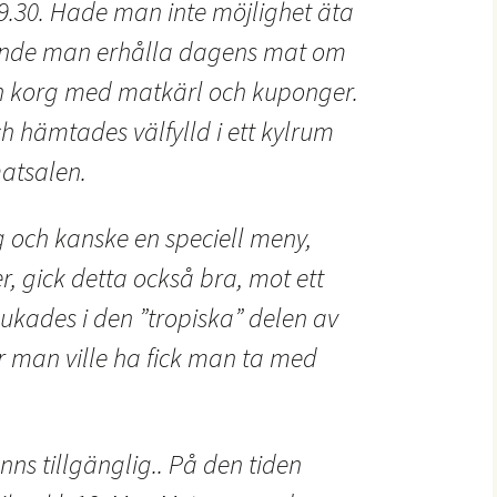
 19.30. Hade man inte möjlighet äta
unde man erhålla dagens mat om
 korg med matkärl och kuponger.
 hämtades välfylld i ett kylrum
atsalen.
 och kanske en speciell meny,
r, gick detta också bra, mot ett
dukades i den ”tropiska” delen av
r man ville ha fick man ta med
anns tillgänglig.. På den tiden