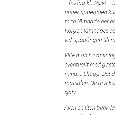
– fredag kl. 16.30 –
under öppettiden k
man lämnade ner en
Korgen lämnades och
vid uppgången till m
Ville man ha dukning
eventuellt med gäste
mindre tillägg. Det 
matsalen. De drycke
själv.
Även en liten butik f