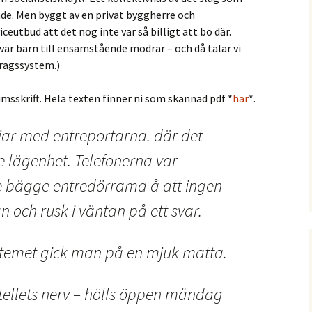
de. Men byggt av en privat byggherre och
ceutbud att det nog inte var så billigt att bo där.
var barn till ensamstående mödrar – och då talar vi
dragssystem.)
umsskrift. Hela texten finner ni som skannad pdf *
här
*.
jar med entreportarna. där det
rje lägenhet. Telefonerna var
 bägge entredörrama å att ingen
n och rusk i väntan på ett svar.
ystemet gick man på en mjuk matta.
tellets nerv – hölls öppen måndag