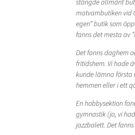
stängde allmänt buti
matvambutiken vid O
egen” butik som öppn
fanns det mesta av ”l
Det fanns daghem och
fritidshem. Vi hade 
kunde lämna första h
hemmen eller i ett q
En hobbysektion fanns
gymnastik (jo, vi ha
jazzbalett. Det fanns