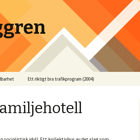
ggren
llbarhet
Ett riktigt bra trafikprogram (2004)
amiljehotell
en socialistisk idyll. Ett kollektivhus av det slag som