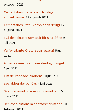
oktober 2021
Cementabeslutet – bra och dåliga
konsekvenser
13 augusti 2021
Cementabeslutet – korrekt och rimligt
12
augusti 2021
Två demokrater som står för sina löften
9
juli 2021
Varför vill inte Kristersson regera?
6 juli
2021
Almedalsseminarium om Ideologitriangeln
5 juli 2021
Om de ’räddade’ skolorna
10 juni 2021
Socialliberaler behövs
4 juni 2021
Sverigedemokraterna och demokratin
5
mars 2021
Den dysfunktionella bostadsmarknaden
10
februari 2021