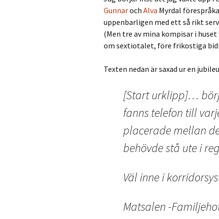
Gunnar
och
Alva
Myrdal förespråka
uppenbarligen med ett så rikt servi
(Men tre av mina kompisar i huset 
om sextiotalet, före frikostiga bi
Texten nedan är saxad ur en jubile
[Start urklipp]… bör
fanns telefon till va
placerade mellan de
behövde stå ute i reg
Väl inne i korridors
Matsalen -Familjeho