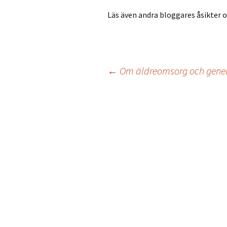
Läs även andra bloggares åsikter
←
Om äldreomsorg och gene
Inläggsnavigering