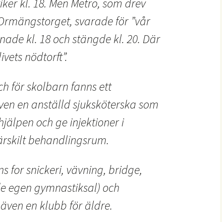
ker kl. 18. Men Metro, som drev
rmängstorget, svarade för ”vår
ade kl. 18 och stängde kl. 20. Där
ivets nödtorft”.
 för skolbarn fanns ett
även en anställd sjuksköterska som
jälpen och ge injektioner i
ärskilt behandlingsrum.
 for snickeri, vävning, bridge,
de egen gymnastiksal) och
 även en klubb för äldre.