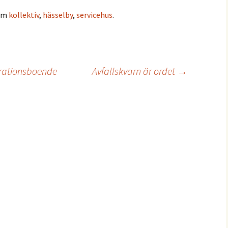
 om
kollektiv
,
hässelby
,
servicehus
.
rationsboende
Avfallskvarn är ordet
→