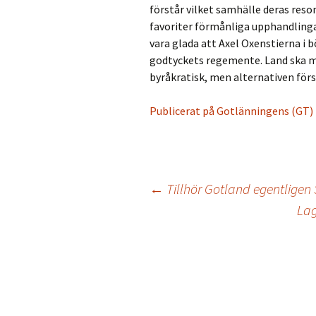
förstår vilket samhälle deras reson
favoriter förmånliga upphandlingar
vara glada att Axel Oxenstierna i b
godtyckets regemente. Land ska m
byråkratisk, men alternativen förs
Publicerat på Gotlänningens (GT) 
←
Tillhör Gotland egentligen 
Lag
Inläggsnavigering