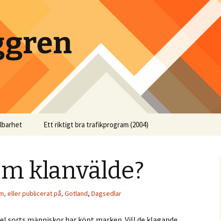
ggren
llbarhet
Ett riktigt bra trafikprogram (2004)
om klanvälde?
m, eller publicerat på, Gotland
,
Dagsedlar
fel sorts människor har köpt marken. Vill de klagande