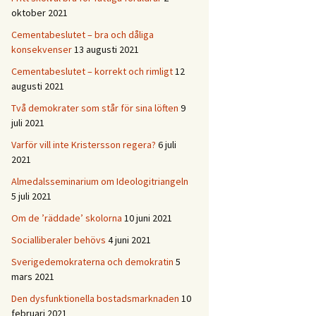
oktober 2021
Cementabeslutet – bra och dåliga
konsekvenser
13 augusti 2021
Cementabeslutet – korrekt och rimligt
12
augusti 2021
Två demokrater som står för sina löften
9
juli 2021
Varför vill inte Kristersson regera?
6 juli
2021
Almedalsseminarium om Ideologitriangeln
5 juli 2021
Om de ’räddade’ skolorna
10 juni 2021
Socialliberaler behövs
4 juni 2021
Sverigedemokraterna och demokratin
5
mars 2021
Den dysfunktionella bostadsmarknaden
10
februari 2021