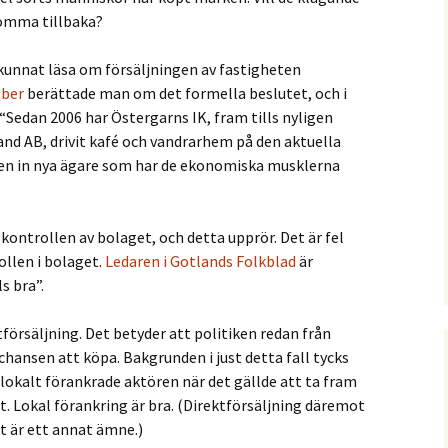
komma tillbaka?
 kunnat läsa om försäljningen av fastigheten
ber
berättade man om det formella beslutet, och i
 “Sedan 2006 har Östergarns IK, fram tills nyligen
nd AB, drivit kafé och vandrarhem på den aktuella
gen in nya ägare som har de ekonomiska musklerna
 kontrollen av bolaget, och detta upprör. Det är fel
llen i bolaget.
Ledaren i Gotlands Folkblad
är
s bra”.
tförsäljning. Det betyder att politiken redan från
hansen att köpa. Bakgrunden i just detta fall tycks
 lokalt förankrade aktören när det gällde att ta fram
. Lokal förankring är bra. (Direktförsäljning däremot
et är ett annat ämne.)