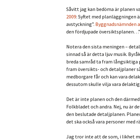
Såvitt jag kan bedöma är planen v
2009
: Syftet med planläggningen ä
avstyckning”.
Byggnadsnämnden ap
den fördjupade översiktsplanen…
Notera den sista meningen – detalj
sinnad så är detta ljuv musik. Byrå
breda samråd ta fram långsiktiga p
fram översikts- och detaljplaner s
medborgare får och kan vara delakt
dessutom skulle vilja vara delakti
Det är inte planen och den därmed
Folkbladet och andra. Nej, nu är d
den beslutade detaljplanen. Planer
det ska också vara personer med 
Jag tror inte att de som, i likhet 