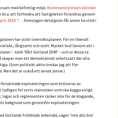
arsam med befintlig miljö.
Kommunstyrelsen oktober
r bl.a. att förhindra att fastigheten förändras genom
ril 2010
: “… föreslagen detaljplan får anses ha stöd i
”
planen har stöd i översiktsplanen. För en liberalt
kratiskt, långsamt och stelt. Mycket bra! Genom att i
laner – tänk ’Vårt Gotland 2040’ – och ur dessa ta
å skapar man ett demokratiskt arbetssätt där alla
iga. (Som politiskt aktiv önskar jag att fler
ga. Men det är också ett annat ämne.)
 förväntade exploateringen som kritiseras av
et tydligen fel sorts människor som ska bygga enligt
, lagar och reglementen räcker inte för de klagande,
rätt bakgrund som genomför exploateringen.
med Gotlands Folkblads ledarsida, säger ’inte alls bra’