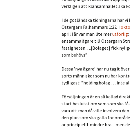
verkligen att klansamhället ska 
I de gotländska tidningarna har vi
Östergarn Falhammars 1:22. I
okto
april i år var man lite mer
utförlig
:
ensamma ägare till Östergarn Stra
fastigheten….[Bolaget] fick nyli
som behövs”
Dessa ’nya ägare’ har nu tagit över
sorts människor som nu har kontro
tydligast: ”holdingbolag … inte all
Försäljningen är en så kallad direk
start beslutat om vem som ska få c
vara att man då ville involvera den
den plan som ska gälla för området
är principiellt mindre bra – men d