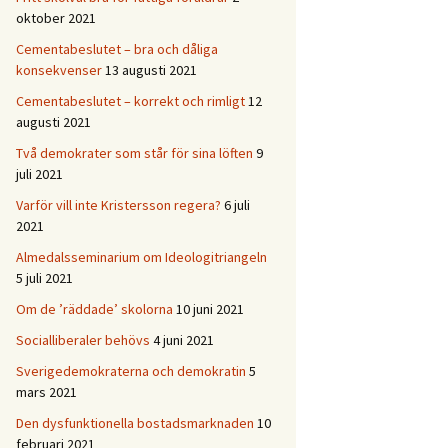
oktober 2021
Cementabeslutet – bra och dåliga
konsekvenser
13 augusti 2021
Cementabeslutet – korrekt och rimligt
12
augusti 2021
Två demokrater som står för sina löften
9
juli 2021
Varför vill inte Kristersson regera?
6 juli
2021
Almedalsseminarium om Ideologitriangeln
5 juli 2021
Om de ’räddade’ skolorna
10 juni 2021
Socialliberaler behövs
4 juni 2021
Sverigedemokraterna och demokratin
5
mars 2021
Den dysfunktionella bostadsmarknaden
10
februari 2021