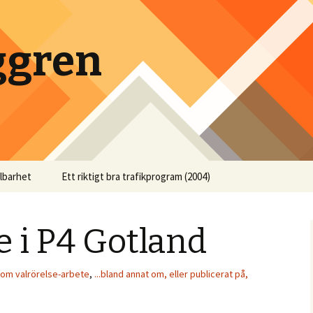
ggren
llbarhet
Ett riktigt bra trafikprogram (2004)
 i P4 Gotland
t om valrörelse-arbete
,
...bland annat om, eller publicerat på,