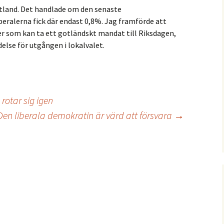
tland. Det handlade om den senaste
iberalerna fick där endast 0,8%. Jag framförde att
er som kan ta ett gotländskt mandat till Riksdagen,
delse för utgången i lokalvalet.
 rotar sig igen
Den liberala demokratin är värd att försvara
→