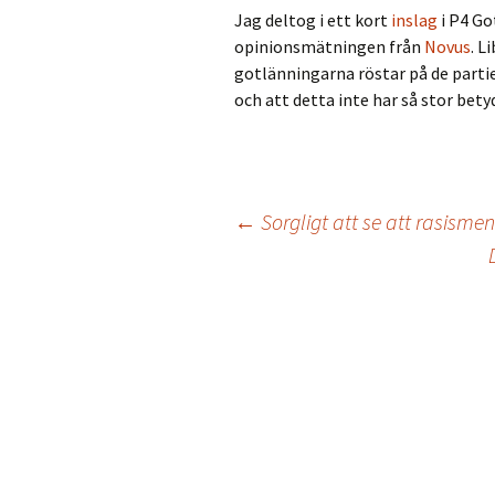
Jag deltog i ett kort
inslag
i P4 Go
opinionsmätningen från
Novus
. L
gotlänningarna röstar på de parti
och att detta inte har så stor bety
←
Sorgligt att se att rasismen
Inläggsnavigering