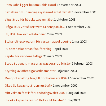
Prins John ligger bakom Robin Hood
2 november 2003
Debatten om utjämningssystemet är fel debatt
1 november 2003
Vägs ände för högskattesamhället
1 oktober 2003
Fråga 1: Du vet säkert vem Greenspan är…
1 september 2003
EU, USA, Irak och – Katalonien
2 maj 2003
Ett handlingsprogram för varsam avpolitisering
1 maj 2003
EU som nationernas fackförening
1 april 2003
Kapital för världens fattiga
23 mars 2003
Stopp i t-banan, massor av passerande bilister
5 februari 2003
Styrning av offentliga verksamheter
10 januari 2003
Monopol är aldrig bra, EU bör balansera USA
27 december 2002
Ökad SL-kapacitet i rusningstrafik
1 november 2002
Mitt valmanifest inför Landstingsvalet 2002
1 augusti 2002
Hur öka kapaciteten nu? Bidrag till bilister?
1 maj 2002