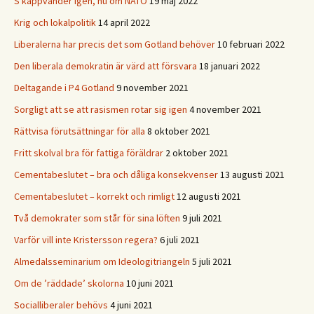
S kappvänder igen, nu om NATO
19 maj 2022
Krig och lokalpolitik
14 april 2022
Liberalerna har precis det som Gotland behöver
10 februari 2022
Den liberala demokratin är värd att försvara
18 januari 2022
Deltagande i P4 Gotland
9 november 2021
Sorgligt att se att rasismen rotar sig igen
4 november 2021
Rättvisa förutsättningar för alla
8 oktober 2021
Fritt skolval bra för fattiga föräldrar
2 oktober 2021
Cementabeslutet – bra och dåliga konsekvenser
13 augusti 2021
Cementabeslutet – korrekt och rimligt
12 augusti 2021
Två demokrater som står för sina löften
9 juli 2021
Varför vill inte Kristersson regera?
6 juli 2021
Almedalsseminarium om Ideologitriangeln
5 juli 2021
Om de ’räddade’ skolorna
10 juni 2021
Socialliberaler behövs
4 juni 2021