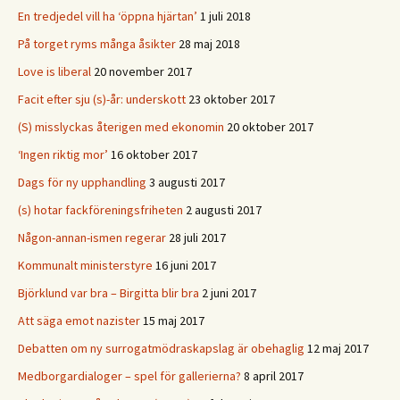
En tredjedel vill ha ‘öppna hjärtan’
1 juli 2018
På torget ryms många åsikter
28 maj 2018
Love is liberal
20 november 2017
Facit efter sju (s)-år: underskott
23 oktober 2017
(S) misslyckas återigen med ekonomin
20 oktober 2017
‘Ingen riktig mor’
16 oktober 2017
Dags för ny upphandling
3 augusti 2017
(s) hotar fackföreningsfriheten
2 augusti 2017
Någon-annan-ismen regerar
28 juli 2017
Kommunalt ministerstyre
16 juni 2017
Björklund var bra – Birgitta blir bra
2 juni 2017
Att säga emot nazister
15 maj 2017
Debatten om ny surrogatmödraskapslag är obehaglig
12 maj 2017
Medborgardialoger – spel för gallerierna?
8 april 2017