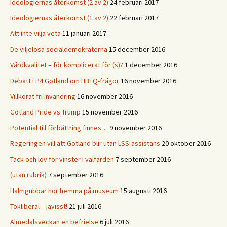
Ideologiernas återkomst (2 av 2)
24 februari 2017
Ideologiernas återkomst (1 av 2)
22 februari 2017
Att inte vilja veta
11 januari 2017
De viljelösa socialdemokraterna
15 december 2016
Vårdkvalitet – för komplicerat för (s)?
1 december 2016
Debatt i P4 Gotland om HBTQ-frågor
16 november 2016
Villkorat fri invandring
16 november 2016
Gotland Pride vs Trump
15 november 2016
Potential till förbättring finnes…
9 november 2016
Regeringen vill att Gotland blir utan LSS-assistans
20 oktober 2016
Tack och lov för vinster i välfärden
7 september 2016
(utan rubrik)
7 september 2016
Halmgubbar hör hemma på museum
15 augusti 2016
Tokliberal – javisst!
21 juli 2016
Almedalsveckan en befrielse
6 juli 2016