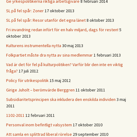
Ge yrkespolitikerna riktiga arbetsgivare
8 februari 2014
SL på fel spår: Zoner
17 oktober 2013
SL på fel spår: Resor utanför det egna länet
8 oktober 2013
Fri invandring redan infört för en halv miljard, dags för resten!
5
oktober 2013
Kulturens instrumentella nytta
30 maj 2013
Folkpartiet måste dra nytta av sina medlemmar
1 februari 2013
Vad är det för fel på kulturpolitiken? Varför blir den inte en viktig
fråga?
17 juli 2012
Policy för utrikespolitik
15 maj 2012
Girige Juholt – berömvärde Berggren
11 oktober 2011
Subsidiaritetsprincipen ska inkludera den enskilda individen
3 maj
2011
1102-2011
12 februari 2011
Personval inom befintligt valsystem
17 oktober 2010
Att samla en splittrad liberal rörelse
29 september 2010