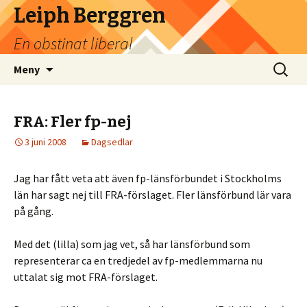
Leiph Berggren
En obstinat liberal
Hoppa
Sök
Meny
till
efter:
innehåll
FRA: Fler fp-nej
3 juni 2008
Dagsedlar
Jag har fått veta att även fp-länsförbundet i Stockholms
län har sagt nej till FRA-förslaget. Fler länsförbund lär vara
på gång.
Med det (lilla) som jag vet, så har länsförbund som
representerar ca en tredjedel av fp-medlemmarna nu
uttalat sig mot FRA-förslaget.