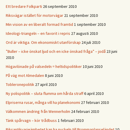
Ett bredare Folkparti
26 september 2010
Riksvägar istället för motorvägar
21 september 2010
Min vision av en liberalt formad framtid
1 september 2010
Ideologi-triangeln – en favorit i repris
27 augusti 2010
Ord är viktiga. Om ekonomiskt utanförskap
24 juli 2010
”Buller – icke önskat ljud och en icke önskad fråga” – jodå
23 juni
2010
Högavlönade på valsedeln = heltidspolitiker
10 juni 2010
På väg mot Almedalen
8 juni 2010
Tobleronepolitik
27 april 2010
Ny polispolitik – sluta flumma om hårda straff
6 april 2010
Elpriserna rusar, många vill ha planekonomi
27 februari 2010
Välkommen ändring från Wennerholm
24 februari 2010
Tänk spårvagn – kör trådbuss
1 februari 2010
Riksantikvarieämbetet kan ha nyckeln till Brommaplanseländet
10