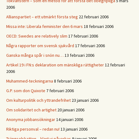
Tokvänstern – som en metod för att förstå det obegripliga
5 mars
2006
Allianspartiet – ett utmärkt första steg
22 februari 2006
Missa inte: Liberala feminister den 6 mars
18 februari 2006
OECD: Swedes are relatively slim
17 februari 2006
Några rapporter om svensk sjukvård
17 februari 2006
Ganska många spår i snön nu…
13 februari 2006
Artikel 19 i FN:s deklaration om mänskliga rättigheter
12 februari
2006
Muhammed-teckningarna
8 februari 2006
G.P. som don Quixote
7 februari 2006
Om kulturpolitik och yttrandefrihet
23 januari 2006
Om solidaritet och artighet
20 januari 2006
Anonyma jobbansökningar
14 januari 2006
Riktiga personval – redan nu!
13 januari 2006
Trängselskatten – klart vi påverkas
9 januari 2006