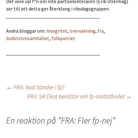
Det vore väl f*n om inte partisekreteraren (Erik Ullenhag)
ser till att detta ger återklang i riksdagsgruppen.
______________________________________
Andra bloggar om:
integritet
,
övervakning
,
fra
,
bodströmsamhället
,
folkpartiet
______________________________________
←
FRA: Vad händer i fp?
FRA: SR Ekot berättar om fp-motståndet
→
Inläggsnavigering
En reaktion på ”
FRA: Fler fp-nej
”