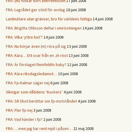
FRA: (m) fuskar bort återremissen
17 juni 2008
FRA: Lagrådet ger stöd för avslag
16 juni 2008
Lantmätare utan gränser, bra för världens fattiga
14 juni 2008
FRA: Birgitta Ohlsson deltar i omröstningen
14 juni 2008
FRA: Vilka ‘yttre hot’?
14 juni 2008
FRA: Nu börjar även (m) röra på sig
13 juni 2008
FRA: Kära… Ett svar från en JA-röst
13 juni 2008
FRA: Är förslaget Reinfeldts baby?
12 juni 2008
FRA: Kära riksdagsledamot…
10 juni 2008
FRA: Fp-Kalmar säger nej
6 juni 2008
Vikingar som dåtidens ‘truckers’
4 juni 2008
FRA: SR Ekot berättar om fp-motståndet
4 juni 2008
FRA: Fler fp-nej
3 juni 2008
FRA: Vad händer i fp?
2 juni 2008
FRA: …men jag har rent mjöl i påsen…
21 maj 2008