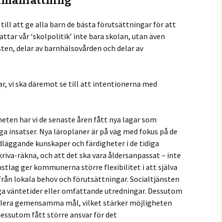
mmanfattning
 till att ge alla barn de bästa förutsättningar för att
ttar vår ‘skolpolitik’ inte bara skolan, utan även
sten, delar av barnhälsovården och delar av
r, vi ska däremot se till att intentionerna med
en har vi de senaste åren fått nya lagar som
a insatser. Nya läroplaner är på väg med fokus på de
dläggande kunskaper och färdigheter i de tidiga
kriva-räkna, och att det ska vara åldersanpassat – inte
änstlag ger kommunerna större flexibilitet i att själva
från lokala behov och förutsättningar. Socialtjänsten
ga väntetider eller omfattande utredningar. Dessutom
 flera gemensamma mål, vilket stärker möjligheten
ssutom fått större ansvar för det