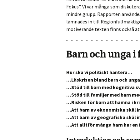
Fokus”. Vi var många som diskuter
mindre grupp. Rapporten använde
lämnades in till Regionfullmäktig
motiverande texten finns också at
Barn och unga i
Hur ska vi politiskt hantera…
…Läskrisen bland barn och unga
…Stöd till barn med kognitiva s
…Stöd till familjer med barn me
…Risken för barn att hamna i kr
…Att barn av ekonomiska skäl in
…Att barn av geografiska skäl i
…Att alltför många barn har en