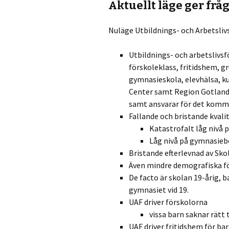
Aktuellt läge ger frå
Nuläge Utbildnings- och Arbetsliv
Utbildnings- och arbetslivsf
förskoleklass, fritidshem, 
gymnasieskola, elevhälsa, 
Center samt Region Gotlands
samt ansvarar för det kommu
Fallande och bristande kvali
Katastrofalt låg nivå p
Låg nivå på gymnasie
Bristande efterlevnad av Sko
Även mindre demografiska fö
De facto är skolan 19-årig, b
gymnasiet vid 19.
UAF driver förskolorna
vissa barn saknar rätt 
UAF driver fritidshem för bar