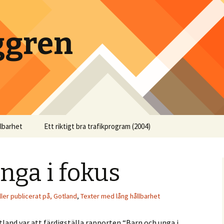
ggren
llbarhet
Ett riktigt bra trafikprogram (2004)
nga i fokus
ller publicerat på, Gotland
,
Texter med lång hållbarhet
tland var att färdigställa rapporten “Barn och unga i