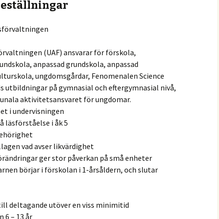
geställningar
sförvaltningen
örvaltningen (UAF) ansvarar för förskola,
grundskola, anpassad grundskola, anpassad
kulturskola, ungdomsgårdar, Fenomenalen Science
 utbildningar på gymnasial och eftergymnasial nivå,
nala aktivitetsansvaret för ungdomar.
tet i undervisningen
å läsförståelse i åk 5
behörighet
llagen vad avser likvärdighet
rändringar ger stor påverkan på små enheter
arnen börjar i förskolan i 1-årsåldern, och slutar
till deltagande utöver en viss minimitid
n 6 – 13 år