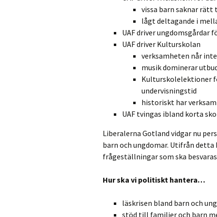
vissa barn saknar rätt
lågt deltagande i mel
UAF driver ungdomsgårdar fö
UAF driver Kulturskolan
verksamheten når inte
musik dominerar utbu
Kulturskolelektioner f
undervisningstid
historiskt har verksam
UAF tvingas ibland korta sk
Liberalerna Gotland vidgar nu pers
barn och ungdomar. Utifrån detta 
frågeställningar som ska besvaras 
Hur ska vi politiskt hantera…
läskrisen bland barn och un
stöd till familjer och barn 