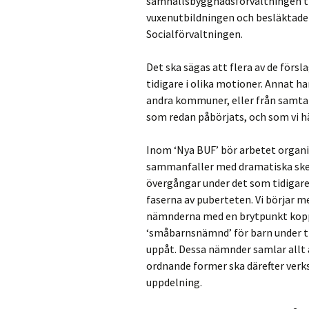
samhällsbyggnadsförvaltningen til
vuxenutbildningen och besläktade 
Socialförvaltningen.
Det ska sägas att flera av de förslag
tidigare i olika motioner. Annat ha
andra kommuner, eller från samtal
som redan påbörjats, och som vi här
Inom ‘Nya BUF’ bör arbetet organi
sammanfaller med dramatiska skeen
övergångar under det som tidigare 
faserna av puberteten. Vi börjar m
nämnderna med en brytpunkt koppla
‘småbarnsnämnd’ för barn under t
uppåt. Dessa nämnder samlar allt 
ordnande former ska därefter verk
uppdelning.