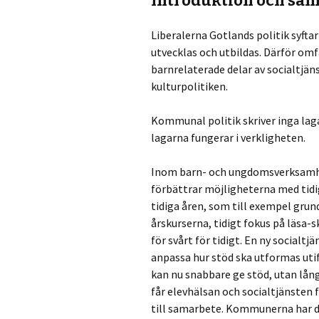
Introduktion och sa
Liberalerna Gotlands politik syftar
utvecklas och utbildas. Därför omfa
barnrelaterade delar av socialtjän
kulturpolitiken.
Kommunal politik skriver inga laga
lagarna fungerar i verkligheten.
Inom barn- och ungdomsverksamhet
förbättrar möjligheterna med tidig
tidiga åren, som till exempel grun
årskurserna, tidigt fokus på läsa-s
för svårt för tidigt. En ny socialtj
anpassa hur stöd ska utformas uti
kan nu snabbare ge stöd, utan lån
får elevhälsan och socialtjänsten
till samarbete. Kommunerna har de