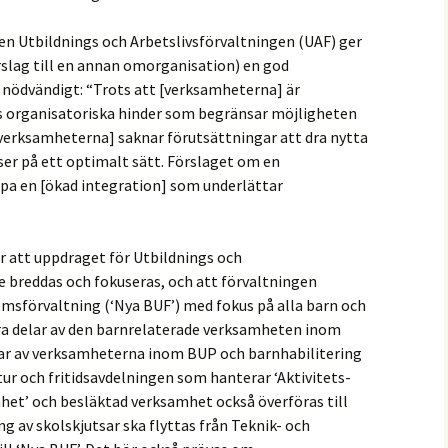
n Utbildnings och Arbetslivsförvaltningen (UAF) ger
örslag till en annan omorganisation) en god
är nödvändigt: “Trots att [verksamheterna] är
s organisatoriska hinder som begränsar möjligheten
[verksamheterna] saknar förutsättningar att dra nytta
er på ett optimalt sätt. Förslaget om en
apa en [ökad integration] som underlättar
r att uppdraget för Utbildnings och
e breddas och fokuseras, och att förvaltningen
msförvaltning (‘Nya BUF’) med fokus på alla barn och
ra delar av den barnrelaterade verksamheten inom
lar av verksamheterna inom BUP och barnhabilitering
ltur och fritidsavdelningen som hanterar ‘Aktivitets-
et’ och besläktad verksamhet också överföras till
g av skolskjutsar ska flyttas från Teknik- och