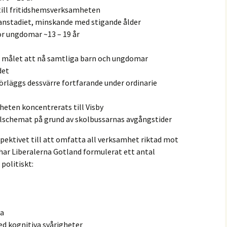
 till fritidshemsverksamheten
lanstadiet, minskande med stigande ålder
r ungdomar ~13 – 19 år
 målet att nå samtliga barn och ungdomar
det
örläggs dessvärre fortfarande under ordinarie
heten koncentrerats till Visby
olschemat på grund av skolbussarnas avgångstider
pektivet till att omfatta all verksamhet riktad mot
har Liberalerna Gotland formulerat ett antal
politiskt:
ga
med kognitiva svårigheter