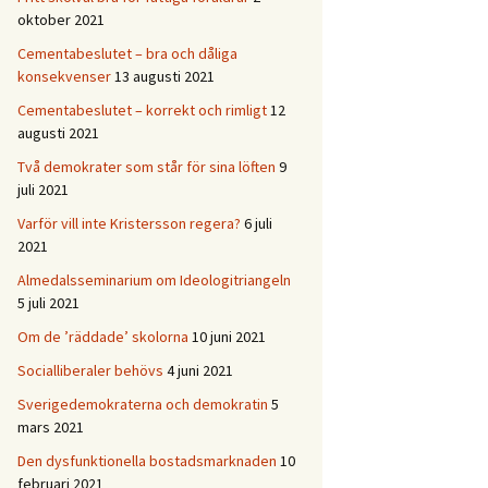
oktober 2021
Cementabeslutet – bra och dåliga
konsekvenser
13 augusti 2021
Cementabeslutet – korrekt och rimligt
12
augusti 2021
Två demokrater som står för sina löften
9
juli 2021
Varför vill inte Kristersson regera?
6 juli
2021
Almedalsseminarium om Ideologitriangeln
5 juli 2021
Om de ’räddade’ skolorna
10 juni 2021
Socialliberaler behövs
4 juni 2021
Sverigedemokraterna och demokratin
5
mars 2021
Den dysfunktionella bostadsmarknaden
10
februari 2021