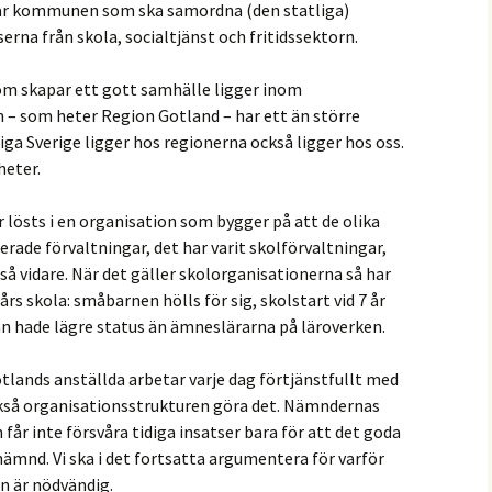
 är kommunen som ska samordna (den statliga)
rna från skola, socialtjänst och fritidssektorn.
som skapar ett gott samhälle ligger inom
 som heter Region Gotland – har ett än större
iga Sverige ligger hos regionerna också ligger hos oss.
heter.
r lösts i en organisation som bygger på att de olika
erade förvaltningar, det har varit skolförvaltningar,
så vidare. När det gäller skolorganisationerna så har
års skola: småbarnen hölls för sig, skolstart vid 7 år
n hade lägre status än ämneslärarna på läroverken.
tlands anställda arbetar varje dag förtjänstfullt med
kså organisationsstrukturen göra det. Nämndernas
får inte försvåra tidiga insatser bara för att det goda
ämnd. Vi ska i det fortsatta argumentera för varför
 är nödvändig.