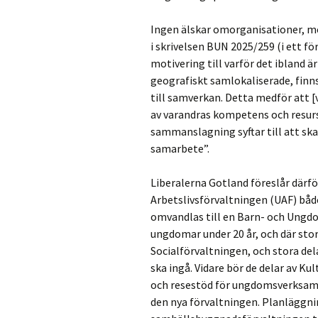
Ingen älskar omorganisationer, me
i skrivelsen BUN 2025/259 (i ett f
motivering till varför det ibland 
geografiskt samlokaliserade, finn
till samverkan. Detta medför att 
av varandras kompetens och resurs
sammanslagning syftar till att sk
samarbete”.
Liberalerna Gotland föreslår därfö
Arbetslivsförvaltningen (UAF) båd
omvandlas till en Barn- och Ungdo
ungdomar under 20 år, och där sto
Socialförvaltningen, och stora de
ska ingå. Vidare bör de delar av Ku
och resestöd för ungdomsverksamh
den nya förvaltningen. Planläggnin