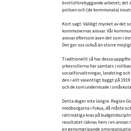
brottsförebyggande arbetet; det
polisen och (de kommunala) insatse
Kort sagt: Väldigt mycket av det 
kommunernas ansvar. Vår kommun –
ansvar eftersom även det som i övr
Det ger oss också än större möjlig
Traditionellt så har dessa uppgifte
yrkesrollerna har samlats i rollbas
socialförvaltningar, landsting och 
den i allt väsentligt byggt på 1919 
och de som undervisade i småskola
Detta duger inte längre. Region Go
medborgarna i fokus, då måste oc
rättmätiga krav på budgetdisciplin 
resultatet räknas hem i en annan n
en genomgripande omorganisation