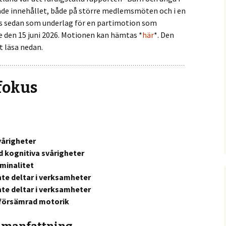
ade innehållet, både på större medlemsmöten och i en
s sedan som underlag för en partimotion som
e den 15 juni 2026. Motionen kan hämtas *
här
*. Den
t läsa nedan.
 fokus
vårigheter
d kognitiva svårigheter
iminalitet
te deltar i verksamheter
nte deltar i verksamheter
 försämrad motorik