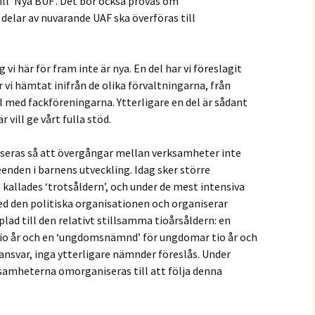
l ‘Nya BUF’. Det bör också prövas om
delar av nuvarande UAF ska överföras till
 vi här för fram inte är nya. En del har vi föreslagit
r vi hämtat inifrån de olika förvaltningarna, från
 med fackföreningarna. Ytterligare en del är sådant
 vill ge vårt fulla stöd.
seras så att övergångar mellan verksamheter inte
den i barnens utveckling. Idag sker större
kallades ‘trotsåldern’, och under de mest intensiva
ed den politiska organisationen och organiserar
d till den relativt stillsamma tioårsåldern: en
io år och en ‘ungdomsnämnd’ för ungdomar tio år och
ansvar, inga ytterligare nämnder föreslås. Under
samheterna omorganiseras till att följa denna