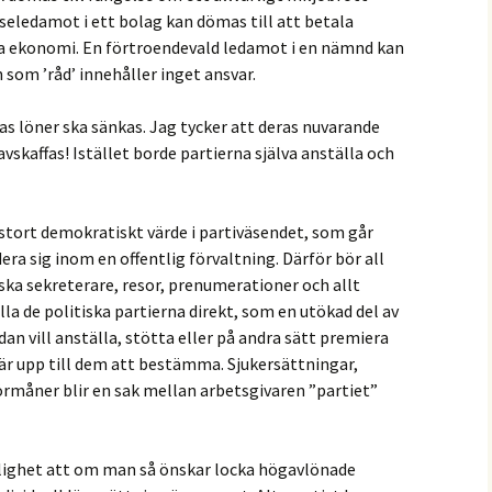
seledamot i ett bolag kan dömas till att betala
a ekonomi. En förtroendevald ledamot i en nämnd kan
 som ’råd’ innehåller inget ansvar.
nas löner ska sänkas. Jag tycker att deras nuvarande
vskaffas! Istället borde partierna själva anställa och
 stort demokratiskt värde i partiväsendet, som går
ra sig inom en offentlig förvaltning. Därför bör all
tiska sekreterare, resor, prenumerationer och allt
alla de politiska partierna direkt, som en utökad del av
an vill anställa, stötta eller på andra sätt premiera
är upp till dem att bestämma. Sjukersättningar,
rmåner blir en sak mellan arbetsgivaren ”partiet”
jlighet att om man så önskar locka högavlönade