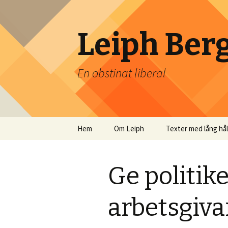
Leiph Ber
En obstinat liberal
Hoppa
Hem
Om Leiph
Texter med lång hå
till
innehåll
Ge politike
arbetsgiva