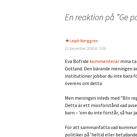
Inläggsnavigering
En reaktion på ”
Ge po
Leiph Berggren
12 december 2020 kl. 5:00
Eva Bofride
kommenterar
mina tan
Gotland. Den bärande meningen är
institutioner jobbar du inte bara fö
överens om detta.
Men meningen inleds med ”Blir reg
Detta är ett missförstånd vad avser
barn – ’om du inte förstår, så har ja
För att sammanfatta vad kommunall
politiker på ’heltid eller betydande