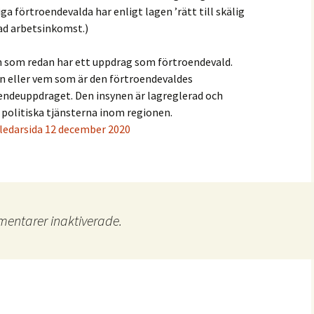
iga förtroendevalda har enligt lagen ’rätt till skälig
rad arbetsinkomst.)
 den som redan har ett uppdrag som förtroendevald.
ln eller vem som är den förtroendevaldes
oendeuppdraget. Den insynen är lagreglerad och
 politiska tjänsterna inom regionen.
 ledarsida 12 december 2020
entarer inaktiverade.