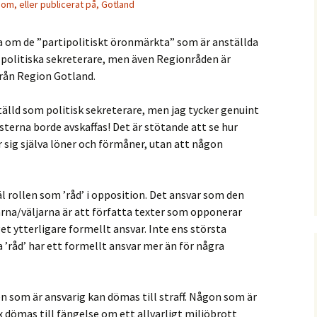
t om, eller publicerat på, Gotland
a om de ”partipolitiskt öronmärkta” som är anställda
 politiska sekreterare, men även Regionråden är
från Region Gotland.
tälld som politisk sekreterare, men jag tycker genuint
sterna borde avskaffas! Det är stötande att se hur
lar sig själva löner och förmåner, utan att någon
 rollen som ’råd’ i opposition. Det ansvar som den
na/väljarna är att författa texter som opponerar
t ytterligare formellt ansvar. Inte ens största
råd’ har ett formellt ansvar mer än för några
Den som är ansvarig kan dömas till straff. Någon som är
 dömas till fängelse om ett allvarligt miljöbrott