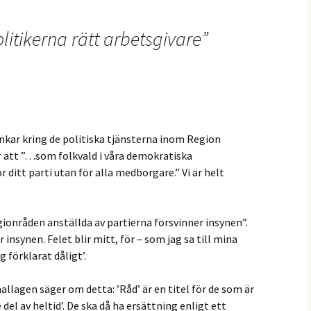
litikerna rätt arbetsgivare
”
kar kring de politiska tjänsterna inom Region
 att ”…som folkvald i våra demokratiska
r ditt parti utan för alla medborgare.” Vi är helt
ionråden anställda av partierna försvinner insynen”.
 insynen. Felet blir mitt, för – som jag sa till mina
g förklarat dåligt’.
agen säger om detta: ’Råd’ är en titel för de som är
 del av heltid’. De ska då ha ersättning enligt ett