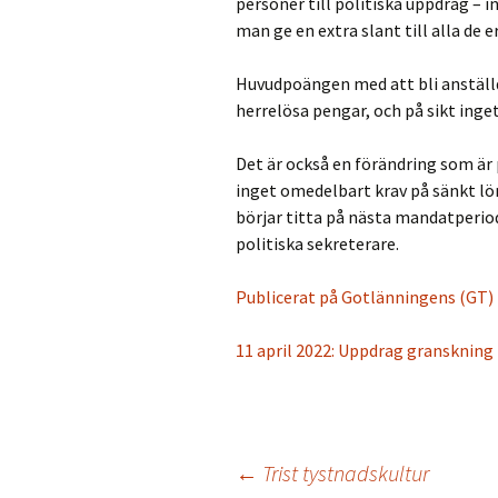
personer till politiska uppdrag – 
man ge en extra slant till alla de e
Huvudpoängen med att bli anställd a
herrelösa pengar, och på sikt inget
Det är också en förändring som är 
inget omedelbart krav på sänkt l
börjar titta på nästa mandatperiods
politiska sekreterare.
Publicerat på Gotlänningens (GT) 
11 april 2022
: Uppdrag granskning 
←
Trist tystnadskultur