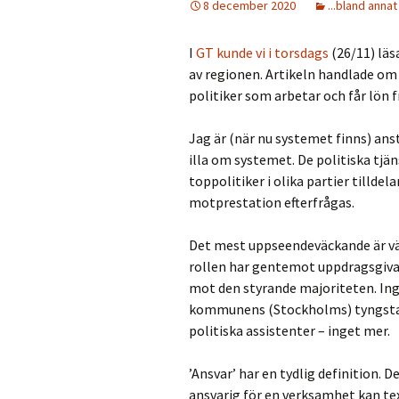
8 december 2020
...bland anna
I
GT kunde vi i torsdags
(26/11) läs
av regionen. Artikeln handlade om
politiker som arbetar och får lön 
Jag är (när nu systemet finns) ans
illa om systemet. De politiska tjän
toppolitiker i olika partier tillde
motprestation efterfrågas.
Det mest uppseendeväckande är väl
rollen har gentemot uppdragsgivar
mot den styrande majoriteten. Inge
kommunens (Stockholms) tyngsta ’
politiska assistenter – inget mer.
’Ansvar’ har en tydlig definition. 
ansvarig för en verksamhet kan tex