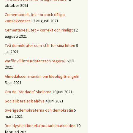
oktober 2021
Cementabeslutet – bra och dåliga
konsekvenser
13 augusti 2021
Cementabeslutet – korrekt och rimligt
12
augusti 2021
Två demokrater som står för sina löften
9
juli 2021
Varför vill inte Kristersson regera?
6 juli
2021
Almedalsseminarium om Ideologitriangeln
5 juli 2021
Om de ’räddade’ skolorna
10 juni 2021
Socialliberaler behövs
4 juni 2021
Sverigedemokraterna och demokratin
5
mars 2021
Den dysfunktionella bostadsmarknaden
10
februari 2021