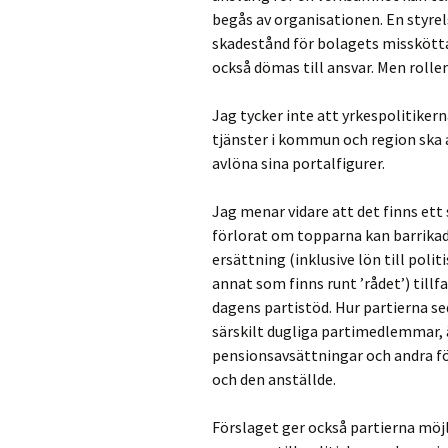
begås av organisationen. En styrel
skadestånd för bolagets misskött
också dömas till ansvar. Men rollen
Jag tycker inte att yrkespolitiker
tjänster i kommun och region ska a
avlöna sina portalfigurer.
Jag menar vidare att det finns ett
förlorat om topparna kan barrikade
ersättning (inklusive lön till poli
annat som finns runt ’rådet’) tillf
dagens partistöd. Hur partierna sed
särskilt dugliga partimedlemmar, 
pensionsavsättningar och andra fö
och den anställde.
Förslaget ger också partierna mö